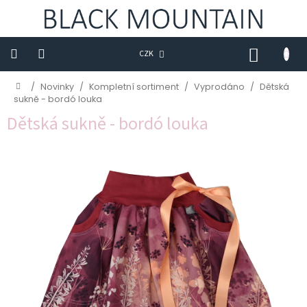
Přejít
na
obsah
NÁKUP
CZK
KOŠÍK
Novinky
Domů
/
Novinky
/
Kompletní sortiment
/
Vyprodáno
/
Dětská
sukně - bordó louka
BLACK
Dětská sukně - bordó louka
M
Trička
Sukně
Šaty
Saka
Mikiny
Kalhoty