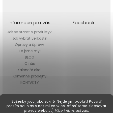
Informace pro vás
Facebook
Jak se starat o produkty?
Jak vybrat velikost?
Opravy a úpravy
To jsme my!
BLOG
O nás
Kalendář akcí
Kamenné prodejny
KONTAKTY
Sušenky jsou jako sukně. Nejde jim odolat! Potvrď
prosím souhlas s našimi cookies, ať můžeme zlepšovat
provoz webu… :)
Více informací
zde
.
Vytvořil Shoptet
&