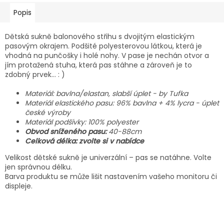
Popis
Dětská sukně balonového střihu s dvojitým elastickým
pasovým okrajem. Podšité polyesterovou látkou, která je
vhodná na punčošky i holé nohy. V pase je nechán otvor a
jím protažená stuha, která pas stáhne a zároveň je to
zdobný prvek… : )
Materiál: bavlna/elastan, slabší úplet - by Tufka
Materiál elastického pasu: 96% bavlna + 4% lycra - úplet
české výroby
Materiál podšívky: 100% polyester
Obvod sníženého pasu:
40-88cm
Celková délka: zvolte si v nabídce
Velikost dětské sukně je univerzální – pas se natáhne. Volte
jen správnou délku.
Barva produktu se může lišit nastavením vašeho monitoru či
displeje.