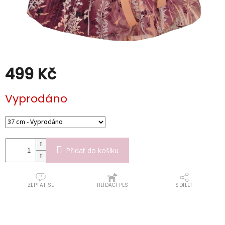
Kabáty
Doplňky
Poukazy
Slevy
499 Kč
Měrná
Vyprodáno
cena:
Přidat do košíku
ZEPTAT SE
HLÍDACÍ PES
SDÍLET