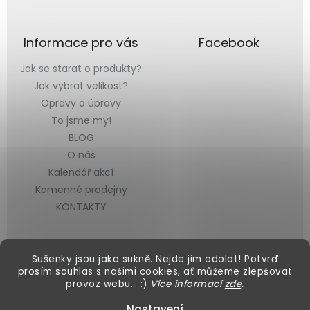
Informace pro vás
Facebook
Jak se starat o produkty?
Jak vybrat velikost?
Opravy a úpravy
To jsme my!
BLOG
O nás
Kalendář akcí
Kamenné prodejny
KONTAKTY
Sušenky jsou jako sukně. Nejde jim odolat! Potvrď
prosím souhlas s našimi cookies, ať můžeme zlepšovat
provoz webu… :)
Více informací
zde
.
Vytvořil Shoptet
&
Nastavení