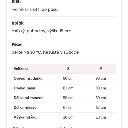
Střih:
volnější, kratší do pasu
Rolák:
měkký, pohodlný, výška 18 cm
Péče:
perte na 30 °C, nesušte v sušičce
Velikost
S
M
Obvod hrudníku
90 cm
98 cm
Obvod pasu
82 cm
88 cm
Délka od ramene
50 cm
50 cm
Délka rukávu
67 cm
67 cm
Výška roláku
18 cm
18 cm