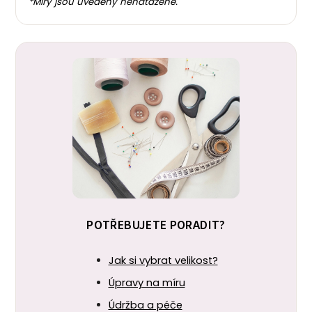
*Míry jsou uvedeny nenatažené.
POTŘEBUJETE PORADIT?
Jak si vybrat velikost?
Úpravy na míru
Údržba a péče