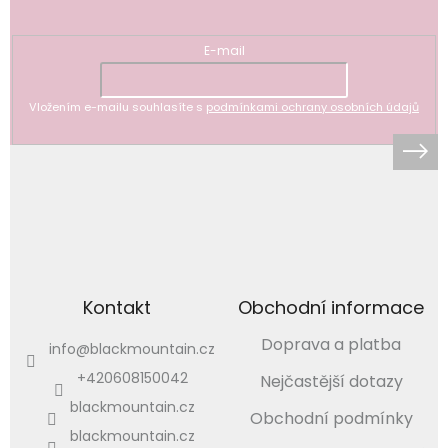
Odebírat newsletter
E-mail
Vložením e-mailu souhlasíte s
podmínkami ochrany osobních údajů
Kontakt
Obchodní informace
Doprava a platba
info
@
blackmountain.cz
+420608150042
Nejčastější dotazy
blackmountain.cz
Obchodní podmínky
blackmountain.cz