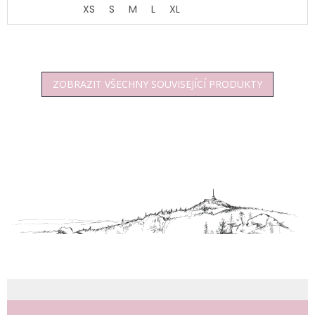
XS
S
M
L
XL
ZOBRAZIT VŠECHNY SOUVISEJÍCÍ PRODUKTY
Z
á
p
a
t
í