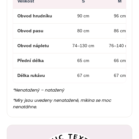
Velikost
S
M
Obvod hrudníku
90 cm
96 cm
Obvod pasu
80 cm
86 cm
Obvod nápletu
74–130 cm
76–140 cm
Přední délka
65 cm
66 cm
Délka rukávu
67 cm
67 cm
*Nenatažený – natažený
*Míry jsou uvedeny nenatažené, mikina se moc
nenatáhne.