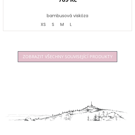
bambusová viskóza
XS
S
M
L
ZOBRAZIT VŠECHNY SOUVISEJÍCÍ PRODUKTY
Z
á
p
a
t
í