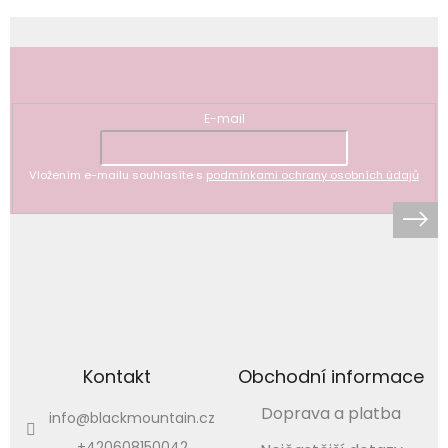
Odebírat newsletter
E-mail
Vložením e-mailu souhlasíte s
podmínkami ochrany osobních údajů
Kontakt
Obchodní informace
Doprava a platba
info
@
blackmountain.cz
+420608150042