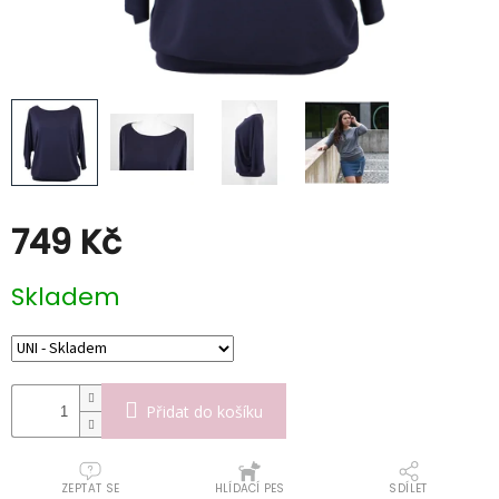
Poukazy
Slevy
749 Kč
Měrná
Skladem
cena:
Přidat do košíku
ZEPTAT SE
HLÍDACÍ PES
SDÍLET