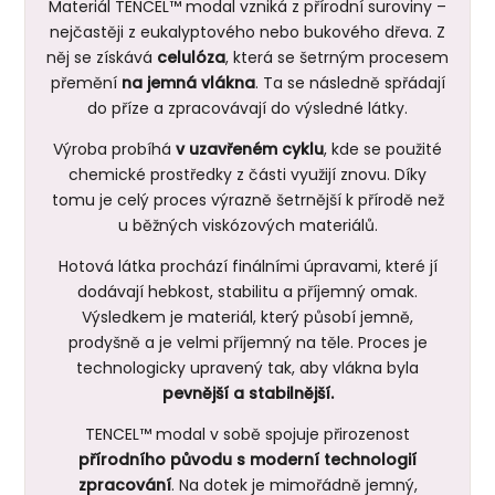
Materiál TENCEL™ modal vzniká z přírodní suroviny –
nejčastěji z eukalyptového nebo bukového dřeva. Z
něj se získává
celulóza
, která se šetrným procesem
přemění
na jemná vlákna
. Ta se následně spřádají
do příze a zpracovávají do výsledné látky.
Výroba probíhá
v uzavřeném cyklu
, kde se použité
chemické prostředky z části využijí znovu. Díky
tomu je celý proces výrazně šetrnější k přírodě než
u běžných viskózových materiálů.
Hotová látka prochází finálními úpravami, které jí
dodávají hebkost, stabilitu a příjemný omak.
Výsledkem je materiál, který působí jemně,
prodyšně a je velmi příjemný na těle. Proces je
technologicky upravený tak, aby vlákna byla
pevnější a stabilnější.
TENCEL™ modal v sobě spojuje přirozenost
přírodního původu s moderní technologií
zpracování
. Na dotek je mimořádně jemný,