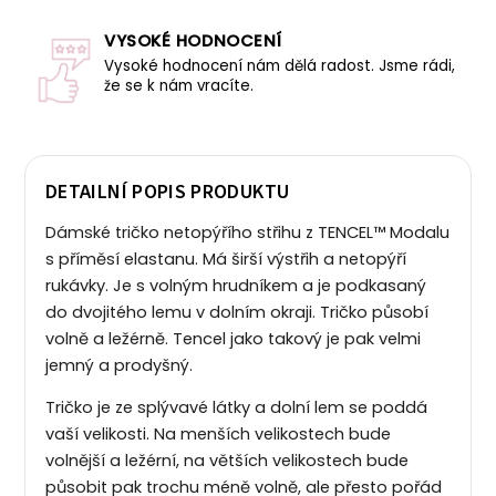
VYSOKÉ HODNOCENÍ
Vysoké hodnocení nám dělá radost. Jsme rádi,
že se k nám vracíte.
DETAILNÍ POPIS PRODUKTU
Dámské tričko netopýřího střihu z TENCEL™ Modalu
s příměsí elastanu. Má širší výstřih a netopýří
rukávky. Je s volným hrudníkem a je podkasaný
do dvojitého lemu v dolním okraji. Tričko působí
volně a ležérně. Tencel jako takový je pak velmi
jemný a prodyšný.
Tričko je ze splývavé látky a dolní lem se poddá
vaší velikosti. Na menších velikostech bude
volnější a ležérní, na větších velikostech bude
působit pak trochu méně volně, ale přesto pořád