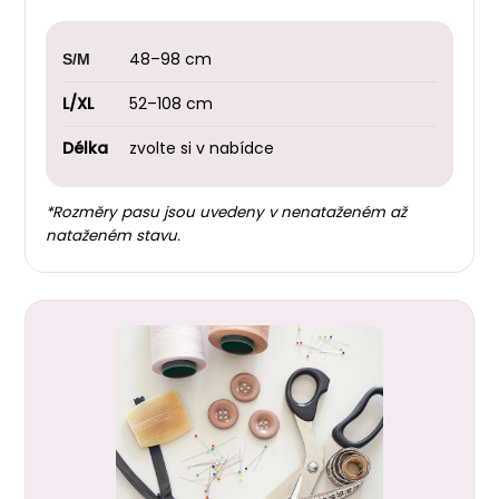
48–98 cm
S/M
L/XL
52–108 cm
Délka
zvolte si v nabídce
*Rozměry pasu jsou uvedeny v nenataženém až
nataženém stavu.