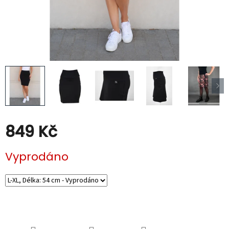
Kabáty
Doplňky
Poukazy
Slevy
849 Kč
Měrná
Vyprodáno
cena: