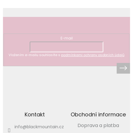
Odebírat newsletter
E-mail
Vložením e-mailu souhlasíte s
podmínkami ochrany osobních údajů
Kontakt
Obchodní informace
Doprava a platba
info
@
blackmountain.cz