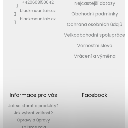
+420608150042
Nejčastější dotazy
blackmountain.cz
Obchodní podmínky
blackmountain.cz
Ochrana osobních údajů
Velkoobchodní spolupráce
Věrnostní sleva
Vrácení a výměna
Informace pro vás
Facebook
Jak se starat o produkty?
Jak vybrat velikost?
Opravy a úpravy
To jsme my!