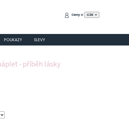
NÁKUPNÍ
Ceny v:
CZK
KOŠÍK
POUKAZY
SLEVY
áplet - příběh lásky