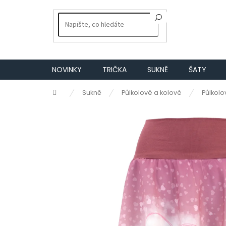
Přejít
na
obsah
NOVINKY
TRIČKA
SUKNĚ
ŠATY
Domů
Sukně
Půlkolové a kolové
Půlkolo