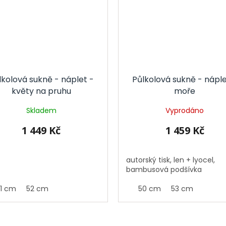
lkolová sukně - náplet -
Půlkolová sukně - náple
květy na pruhu
moře
Skladem
Vyprodáno
1 449 Kč
1 459 Kč
autorský tisk, len + lyocel,
bambusová podšívka
51 cm
52 cm
50 cm
53 cm