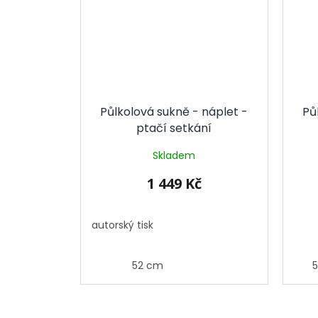
Půlkolová sukně - náplet -
Pů
ptačí setkání
Skladem
1 449 Kč
autorský tisk
52 cm