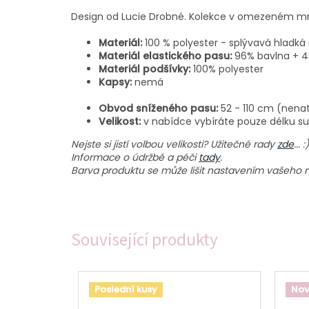
Design od Lucie Drobné. Kolekce v omezeném množ
Materiál:
100 % polyester - splývavá hladk
Materiál elastického pasu:
96% bavlna + 4
Materiál podšívky:
100% polyester
Kapsy:
nemá
Obvod sníženého pasu:
52 - 110 cm (nena
Velikost:
v nabídce vybíráte pouze délku su
Nejste si jistí volbou velikosti? Užitečné rady
zde
... :)
Informace o údržbě a péči
tady
.
Barva produktu se může lišit nastavením vašeho mo
Související produkty
Poslední kusy
Nov