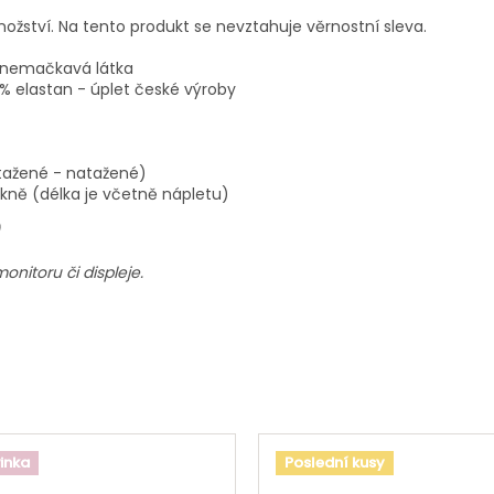
ství. Na tento produkt se nevztahuje věrnostní sleva.
á nemačkavá látka
% elastan - úplet české výroby
tažené - natažené)
kně (délka je včetně nápletu)
nitoru či displeje.
inka
Poslední kusy