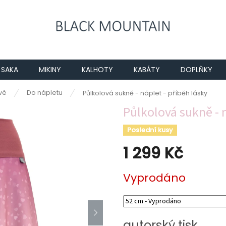
SAKA
MIKINY
KALHOTY
KABÁTY
DOPLŇKY
vé
Do nápletu
Půlkolová sukně - náplet - příběh lásky
Půlkolová sukně - n
Poslední kusy
1 299 Kč
Měrná
Vyprodáno
cena:
autorský tisk