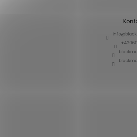
Kont
info
@
blac
+42060
blackmo
blackmo