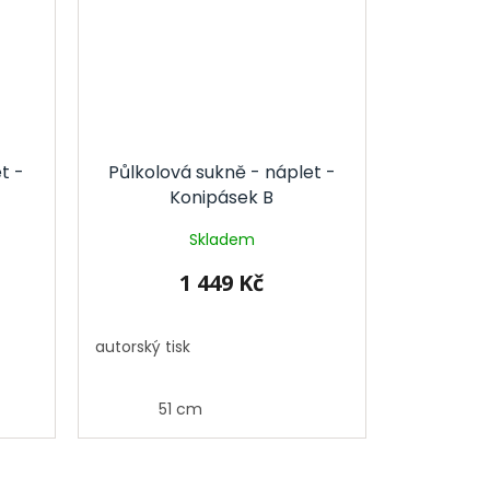
t -
Půlkolová sukně - náplet -
Konipásek B
Skladem
1 449 Kč
autorský tisk
51 cm