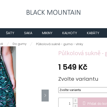
ŠATY
SAKA
MIKINY
KALHOTY
KABÁTY
vé
Do gumy
Půlkolová sukně - guma - vlnky
Půlkolová sukně - 
1 549 Kč
Měrná
Zvolte variantu
cena:
Přidat do ko