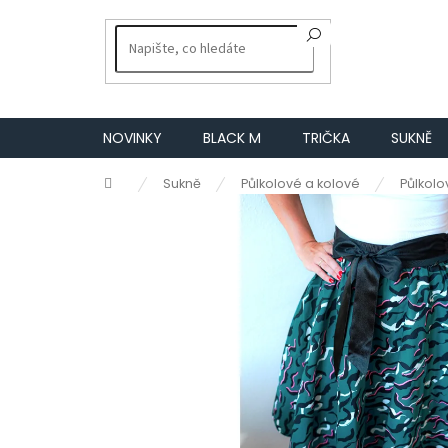
Přejít
na
obsah
NOVINKY
BLACK M
TRIČKA
SUKNĚ
Domů
Sukně
Půlkolové a kolové
Půlkolo