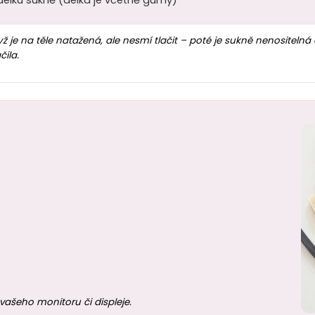
élku sukně (délka je včetně gumy)
dyž je na těle natažená, ale nesmí tlačit – poté je sukně nenositel
čila.
vašeho monitoru či displeje.