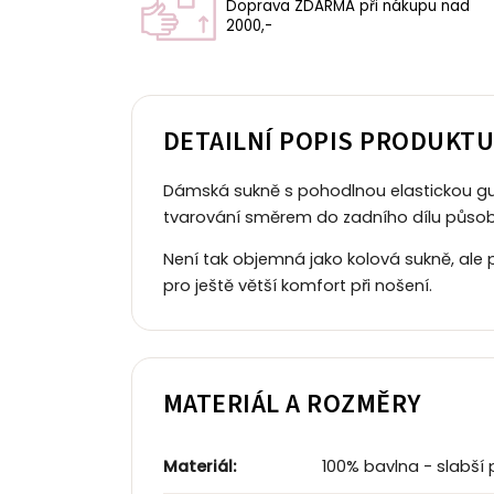
Doprava ZDARMA při nákupu nad
2000,-
DETAILNÍ POPIS PRODUKT
Dámská sukně s pohodlnou elastickou gum
tvarování směrem do zadního dílu působí
Není tak objemná jako kolová sukně, ale p
pro ještě větší komfort při nošení.
MATERIÁL A ROZMĚRY
Materiál:
100% bavlna - slabší 