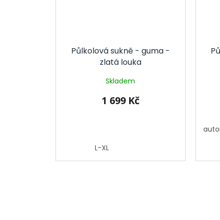
Půlkolová sukně - guma -
Pů
zlatá louka
Skladem
1 699 Kč
autor
L-XL
Z