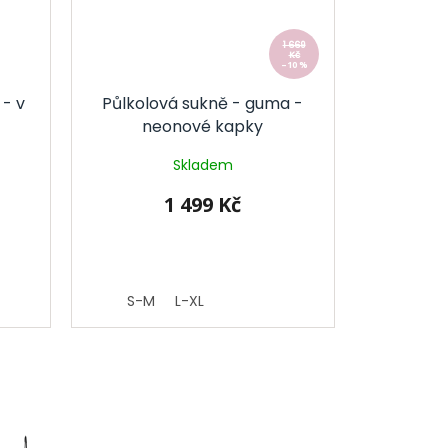
1 669
Kč
–10 %
 - v
Půlkolová sukně - guma -
neonové kapky
Skladem
1 499 Kč
S-M
L-XL