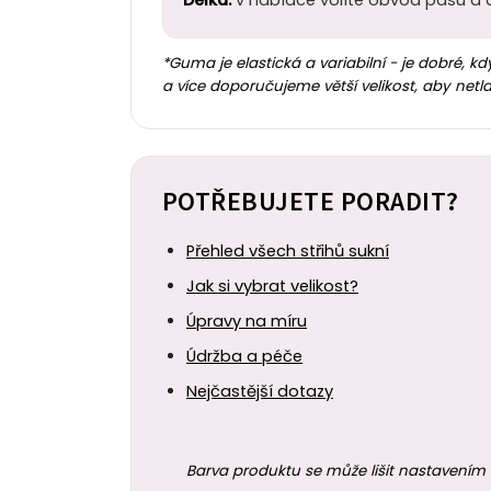
Délka:
v nabídce volíte obvod pasu a d
*Guma je elastická a variabilní - je dobré, k
a více doporučujeme větší velikost, aby netla
POTŘEBUJETE PORADIT?
Přehled všech střihů sukní
Jak si vybrat velikost?
Úpravy na míru
Údržba a péče
Nejčastější dotazy
Barva produktu se může lišit nastavením 