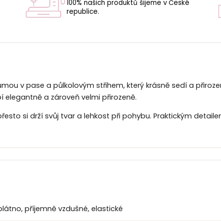
100% našich produktů šijeme v České
republice.
U
ou v pase a půlkolovým střihem, který krásně sedí a přirozen
 elegantně a zároveň velmi přirozeně.
řesto si drží svůj tvar a lehkost při pohybu. Praktickým detai
plátno, příjemně vzdušné, elastické