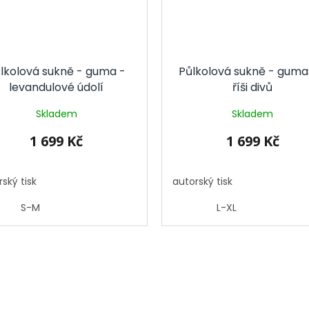
lkolová sukně - guma -
Půlkolová sukně - guma
levandulové údolí
říši divů
Skladem
Skladem
1 699 Kč
1 699 Kč
ský tisk
autorský tisk
S-M
L-XL