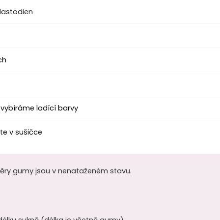
lastodien
ch
 vybíráme ladící barvy
te v sušičce
měry gumy jsou v nenataženém stavu.