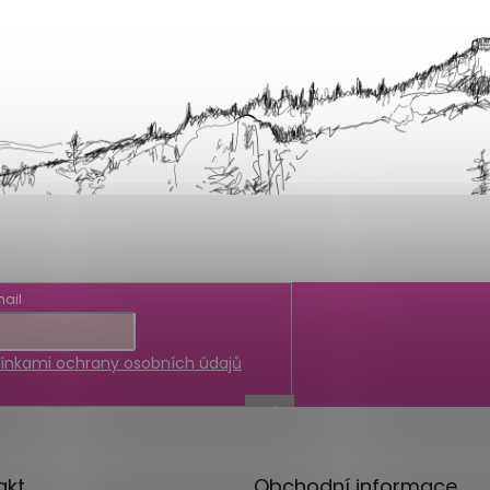
ail
nkami ochrany osobních údajů
akt
Obchodní informace