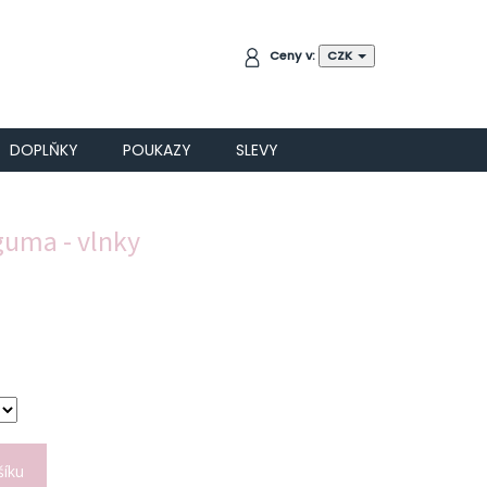
NÁKUPNÍ
Ceny v:
CZK
KOŠÍK
DOPLŇKY
POUKAZY
SLEVY
guma - vlnky
šíku