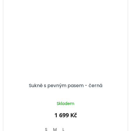
Sukně s pevným pasem - černá
Skladem
1 699 Kč
S
M
L