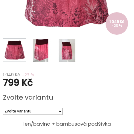
Kabáty
Doplňky
1 049 Kč
–23 %
Poukazy
Slevy
1 049 Kč
–23 %
799 Kč
Měrná
Zvolte variantu
cena:
len/bavlna + bambusová podšívka