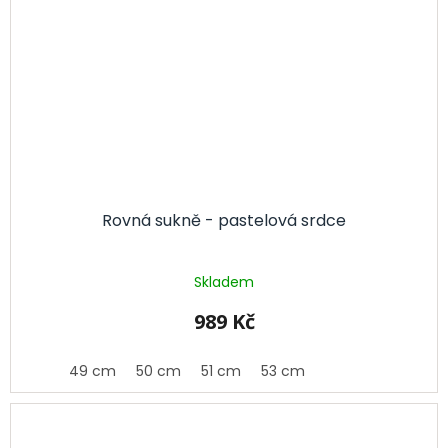
Rovná sukně - pastelová srdce
Skladem
989 Kč
49 cm
50 cm
51 cm
53 cm