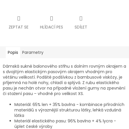
ZEPTAT SE
HLÍDACÍ PES
SDÍLET
Popis
Parametry
Dámská sukně balonového střihu s dolním rovným okrajem a
s dvojitým elastickým pasovým okrajem vhodným pro
většinu velikostí. Podšité podšívkou z bambusové viskózy, je
příjemná na holé nohy, chladí a splývá. Z rubu elastického
pasu je nechán otvor na případné vložení gumy na zpevnění
či stažení pasu – vhodné pro velikost XS.
Materiál: 65% len + 35% bavlna - kombinace přírodních
materiálů s výraznější strukturou látky, lehká vzdušná
látka
Materiál elastického pasu: 96% bavlna + 4% lycra -
úplet české výroby