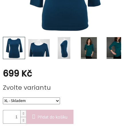
Poukazy
Slevy
699 Kč
Měrná
Zvolte variantu
cena:
Přidat do košíku