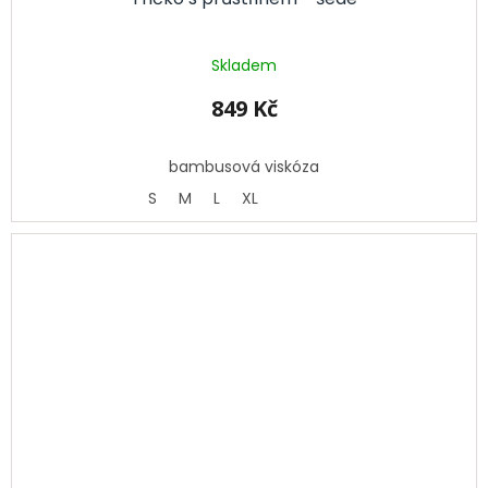
Skladem
849 Kč
bambusová viskóza
S
M
L
XL