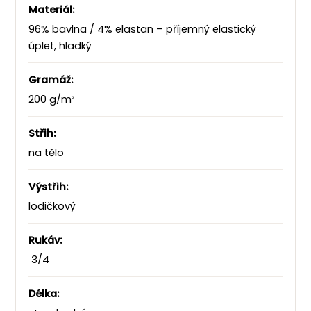
Materiál:
96% bavlna / 4% elastan – příjemný elastický
úplet, hladký
Gramáž:
200 g/m²
Střih:
na tělo
Výstřih:
lodičkový
Rukáv:
3/4
Délka: