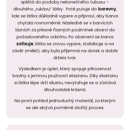
splétá do podoby nekonečného tubusu –
dlouhého „rukávu“ látky. Poté putuje do
barevny
,
kde se látka důkladně vypere a připraví, aby barva
chytala rovnoměrně. Následně se v barvících
lázních za přesně řízených podmínek obarví do
požadovaného odstínu. Po obarvení se barva
zafixuje
, látka se znovu vypere, stabilizuje a na
závěr změkčí, aby byla příjemná na dotek a dobře
držela tvar.
Výsledkem je úplet, který spojuje přirozenost
bavlny s jemnou pružností elastanu. Díky elastanu
si látka lépe drží siluetu, nevytahuje se a zůstává
dlouhodobě krásná.
Na první pohled jednoduchý materiál, za kterým
se ale skrývá poměrně složitý proces.