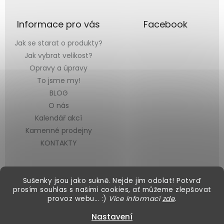
Informace pro vás
Facebook
Jak se starat o produkty?
Jak vybrat velikost?
Opravy a úpravy
To jsme my!
BLOG
O nás
Kalendář akcí
Kamenné prodejny
KONTAKTY
Sušenky jsou jako sukně. Nejde jim odolat! Potvrď
prosím souhlas s našimi cookies, ať můžeme zlepšovat
provoz webu… :)
Více informací
zde
.
Vytvořil Shoptet
&
Nastavení