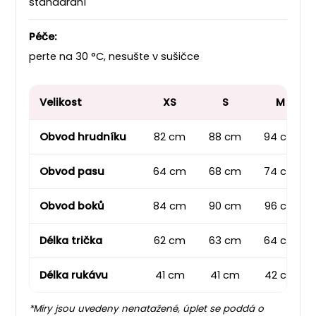
standardní
Péče:
perte na 30 °C, nesušte v sušičce
Velikost
XS
S
M
Obvod hrudníku
82 cm
88 cm
94 cm
Obvod pasu
64 cm
68 cm
74 cm
Obvod boků
84 cm
90 cm
96 cm
Délka trička
62 cm
63 cm
64 cm
Délka rukávu
41 cm
41 cm
42 cm
*Míry jsou uvedeny nenatažené, úplet se poddá o