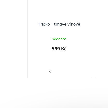
Tričko - tmavě vínové
Skladem
599 Kč
M
Z