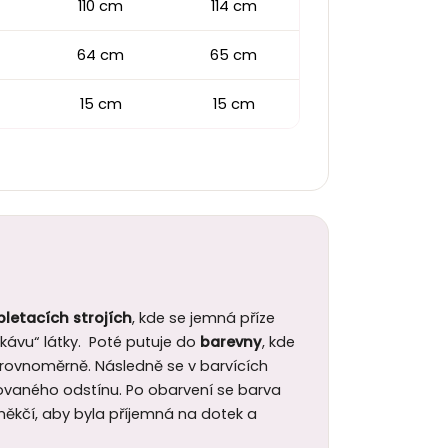
110 cm
114 cm
64 cm
65 cm
15 cm
15 cm
pletacích strojích
, kde se jemná příze
ávu“ látky. Poté putuje do
barevny
, kde
a rovnoměrně. Následně se v barvících
ovaného odstínu. Po obarvení se barva
 změkčí, aby byla příjemná na dotek a