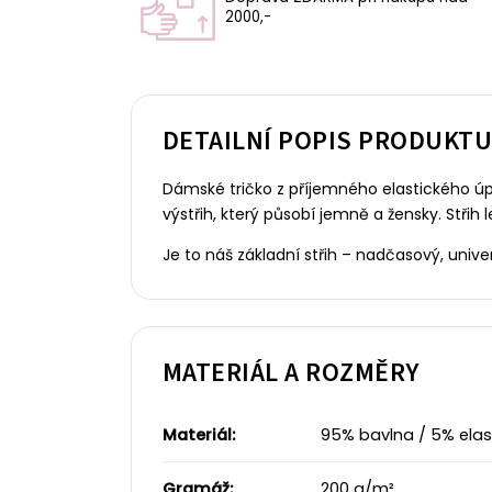
2000,-
DETAILNÍ POPIS PRODUKT
Dámské tričko z příjemného elastického úp
výstřih, který působí jemně a žensky.
Střih 
Je to náš základní střih – nadčasový, uni
MATERIÁL A ROZMĚRY
Materiál:
95% bavlna / 5% elast
Gramáž:
200 g/m²