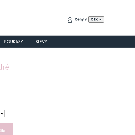
NÁKUPNÍ
Ceny v:
CZK
KOŠÍK
POUKAZY
SLEVY
dré
šíku