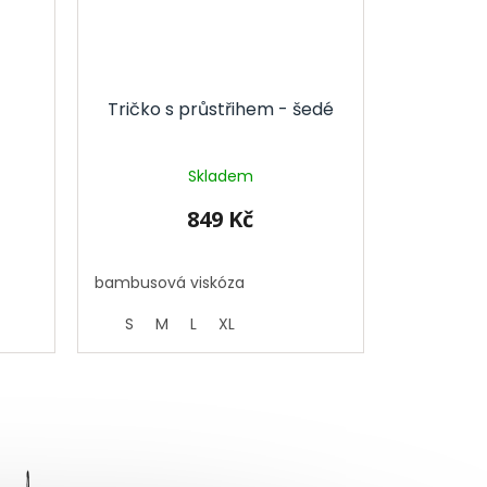
-
Tričko s průstřihem - šedé
Skladem
849 Kč
bambusová viskóza
S
M
L
XL