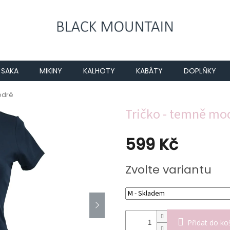
SAKA
MIKINY
KALHOTY
KABÁTY
DOPLŇKY
odré
Tričko - temně mo
599 Kč
Měrná
Zvolte variantu
cena:
Přidat do ko