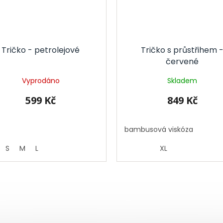
Tričko - petrolejové
Tričko s průstřihem 
červené
Vyprodáno
Skladem
599 Kč
849 Kč
bambusová viskóza
S
M
L
XL