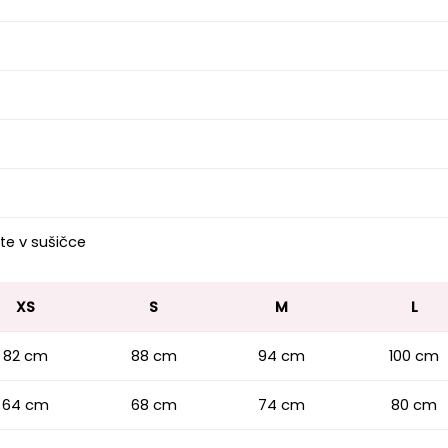
te v sušičce
XS
S
M
L
82 cm
88 cm
94 cm
100 cm
64 cm
68 cm
74 cm
80 cm