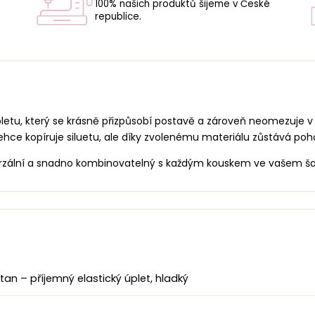
100% našich produktů šijeme v České
republice.
U
letu, který se krásně přizpůsobí postavě a zároveň neomezuje v
lehce kopíruje siluetu, ale díky zvolenému materiálu zůstává poh
verzální a snadno kombinovatelný s každým kouskem ve vašem ša
an – příjemný elastický úplet, hladký