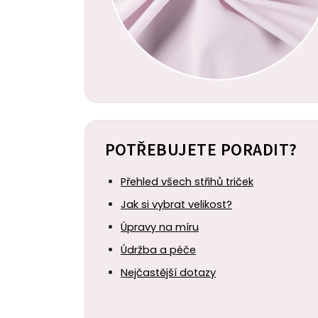
POTŘEBUJETE PORADIT?
Přehled všech střihů triček
Jak si vybrat velikost?
Úpravy na míru
Údržba a péče
Nejčastější dotazy