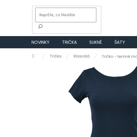
Přejít
na
obsah
NOVINKY
TRIČKA
SUKNĚ
ŠATY
Domů
Trička
Klasická
Tričko - temně m