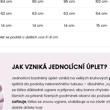
84 cm
90 cm
96 cm
102 cm
62 cm
63 cm
63 cm
64 cm
14 cm
14 cm
14 cm
15 cm
let se poddá o dalších cca 5–8 cm.
JAK VZNIKÁ JEDNOLÍCNÍ ÚPLET?
Jednolícní bavlněný úplet vzniká na velkých kruhových
splétá do podoby nekonečného tubusu – dlouhého „ruk
se látka důkladně vypere a připraví, aby barva chytal
lázních za přesně řízených podmínek obarví do požad
zafixuje
, látka se znovu vypere, stabilizuje a na závěr
dobře držela tvar.