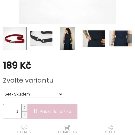
Poukazy
Slevy
189 Kč
Měrná
Zvolte variantu
cena:
Přidat do košíku
ZEPTAT SE
HLÍDACÍ PES
SDÍLET