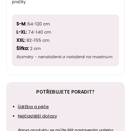
pračky
S-M:
64-120 cm
L-XL:
74-140 cm
XXL:
82-155 cm
Šířka:
2 cm
Rozměry - nenatažené a natažené na maximum
POTŘEBUJETE PORADIT?
Údržba a péče
Nejčastější dotazy
Barva produktu se může lišit nastavením vašeho