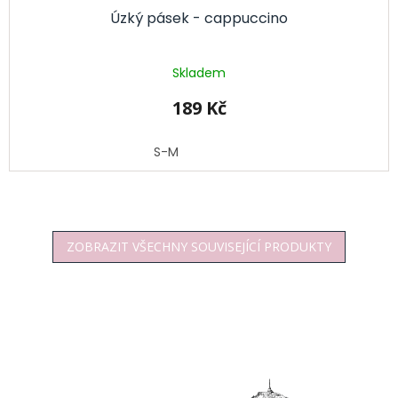
Úzký pásek - cappuccino
Skladem
189 Kč
S-M
ZOBRAZIT VŠECHNY SOUVISEJÍCÍ PRODUKTY
Z
á
p
a