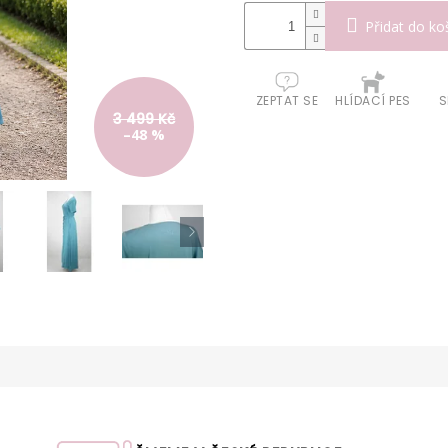
Přidat do ko
ZEPTAT SE
HLÍDACÍ PES
S
3 499 Kč
–48 %