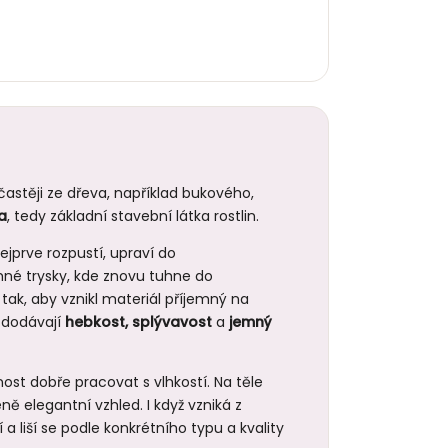
častěji ze dřeva, například bukového,
a
, tedy základní stavební látka rostlin.
ejprve rozpustí, upraví do
mné trysky, kde znovu tuhne do
 tak, aby vznikl materiál příjemný na
 dodávají
hebkost, splývavost
a
jemný
ost dobře pracovat s vlhkostí. Na těle
ě elegantní vzhled. I když vzniká z
 a liší se podle konkrétního typu a kvality