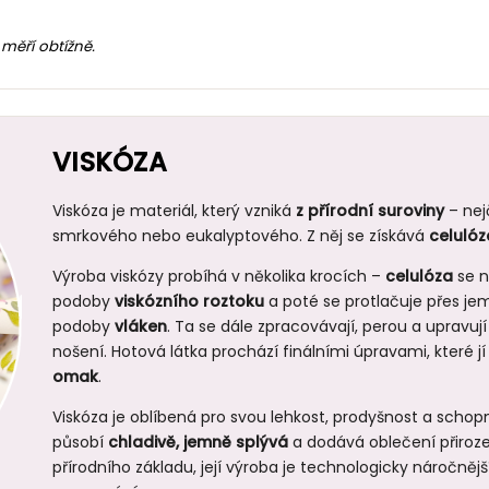
 měří obtížně.
VISKÓZA
Viskóza je materiál, který vzniká
z přírodní suroviny
– nej
smrkového nebo eukalyptového. Z něj se získává
celulóz
Výroba viskózy probíhá v několika krocích –
celulóza
se n
podoby
viskózního roztoku
a poté se protlačuje přes je
podoby
vláken
. Ta se dále zpracovávají, perou a upravují
nošení. Hotová látka prochází finálními úpravami, které jí
omak
.
Viskóza je oblíbená pro svou lehkost, prodyšnost a schopn
působí
chladivě, jemně splývá
a dodává oblečení přirozen
přírodního základu, její výroba je technologicky náročnější