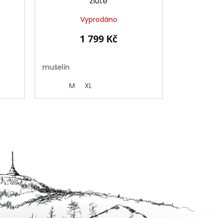
žluté
Vyprodáno
1 799 Kč
mušelín
M
XL