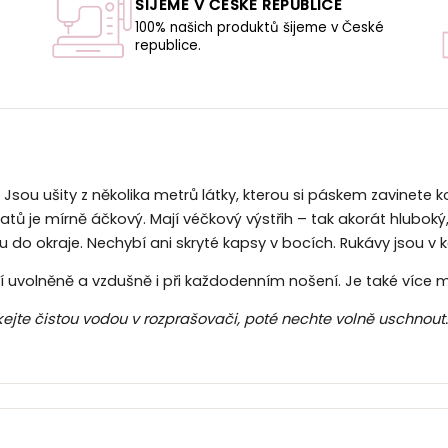
ŠIJEME V ČESKÉ REPUBLICE
100% našich produktů šijeme v České
republice.
U
Jsou ušity z několika metrů látky, kterou si páskem zavinete 
tů je mírně áčkový. Mají véčkový výstřih – tak akorát hluboký,
u do okraje. Nechybí ani skryté kapsy v bocích. Rukávy jsou v
bí uvolněně a vzdušně i při každodenním nošení. Je také více
íkejte čistou vodou v rozprašovači, poté nechte volně uschno