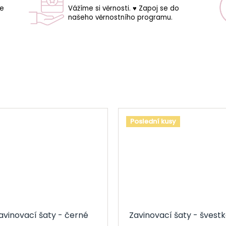
še
Vážíme si věrnosti. ♥ Zapoj se do
našeho věrnostního programu.
Poslední kusy
avinovací šaty - černé
Zavinovací šaty - švest