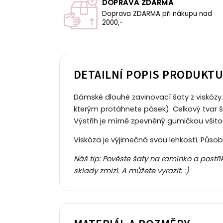
DOPRAVA ZDARMA
Doprava ZDARMA při nákupu nad
2000,-
DETAILNÍ POPIS PRODUKT
Dámské dlouhé zavinovací šaty z viskózy. 
kterým protáhnete pásek). Celkový tvar ša
Výstřih je mírně zpevněný gumičkou všito
Viskóza je výjimečná svou lehkostí. Půso
Náš tip: Pověste šaty na ramínko a postř
sklady zmizí. A můžete vyrazit. :)