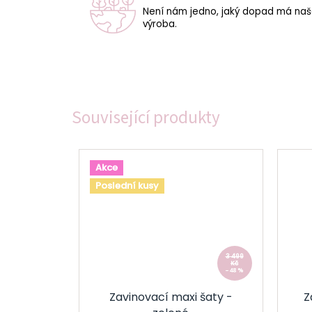
Není nám jedno, jaký dopad má na
výroba.
Související produkty
Akce
Poslední kusy
3 499
Kč
–48 %
Zavinovací maxi šaty -
Z