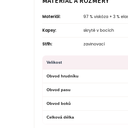
MATERIÁL A ROZMĚRY
Materiál:
97 % viskóza + 3 % ela
Kapsy:
skryté v bocích
Střih:
zavinovací
Velikost
Obvod hrudníku
Obvod pasu
Obvod boků
Celková délka