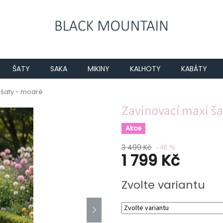
ŠATY
SAKA
MIKINY
KALHOTY
KABÁTY
 šaty - modré
Zavinovací maxi ša
Akce
3 499 Kč
–48 %
1 799 Kč
Měrná
Zvolte variantu
cena: