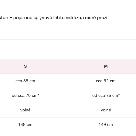
stan – příjemná splývavá lehká viskóza, mírně pruží
S
M
cca 88 cm
cca 92 cm
od cca 70 cm*
od cca 75 cm*
volné
volné
148 cm
149 cm