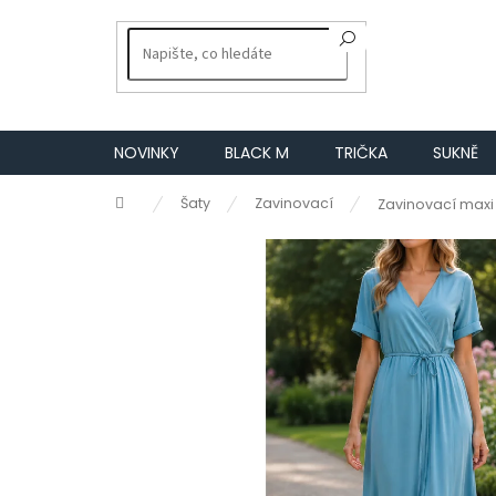
Přejít
na
obsah
NOVINKY
BLACK M
TRIČKA
SUKNĚ
Domů
Šaty
Zavinovací
Zavinovací maxi