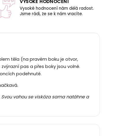
VYSOKÉ HODNOCENÍ
Vysoké hodnocení nám dělá radost.
Jsme rádi, že se k nám vracíte.
kolem těla (na pravém boku je otvor,
 zvýrazní pas a přes boky jsou volné.
 koncích podehnuté.
 mačkavá.
ut. Svou vahou se viskóza sama natáhne a