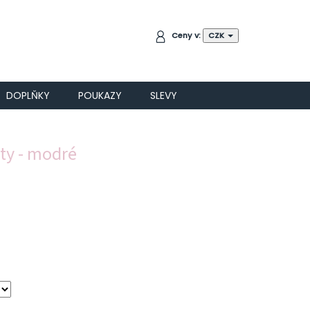
NÁKUPNÍ
Ceny v:
CZK
KOŠÍK
DOPLŇKY
POUKAZY
SLEVY
ty - modré