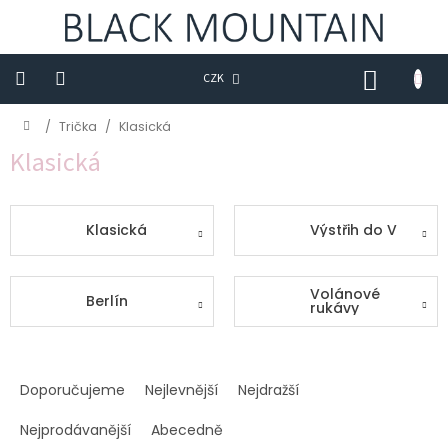
Přejít
na
obsah
NÁKUP
CZK
KOŠÍK
Novinky
Domů
/
Trička
/
Klasická
Klasická
BLACK
M
Trička
Klasická
Výstřih do V
Sukně
Volánové
Šaty
Berlín
rukávy
Saka
Ř
Mikiny
a
Doporučujeme
Nejlevnější
Nejdražší
z
Kalhoty
e
Nejprodávanější
Abecedně