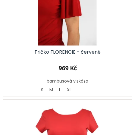
Tričko FLORENCIE - červené
969 Kč
bambusová viskóza
S
M
L
XL