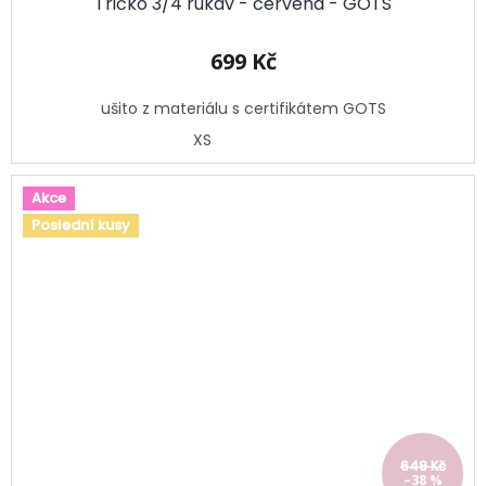
Tričko 3/4 rukáv - červená - GOTS
699 Kč
ušito z materiálu s certifikátem GOTS
XS
Akce
Poslední kusy
649 Kč
–38 %