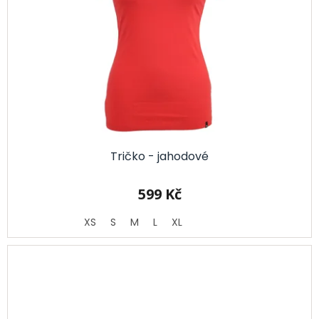
Tričko - jahodové
599 Kč
XS
S
M
L
XL