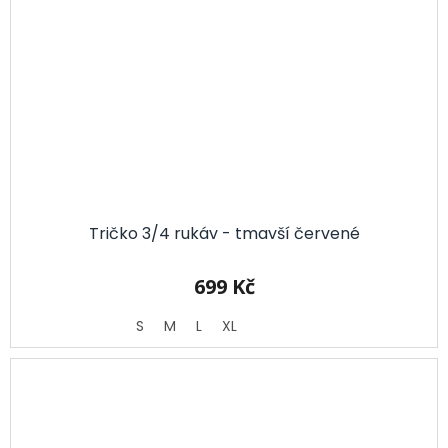
Tričko 3/4 rukáv - tmavší červené
699 Kč
S
M
L
XL