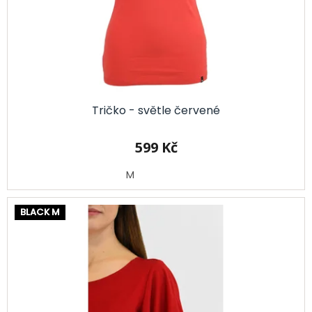
d
u
k
t
ů
Tričko - světle červené
599 Kč
M
BLACK M