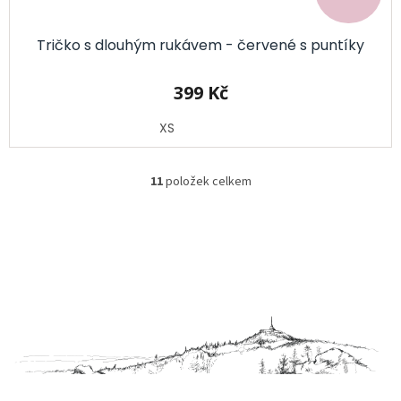
Tričko s dlouhým rukávem - červené s puntíky
399 Kč
XS
11
položek celkem
O
v
l
á
d
Z
a
á
c
p
í
a
p
t
r
í
v
k
y