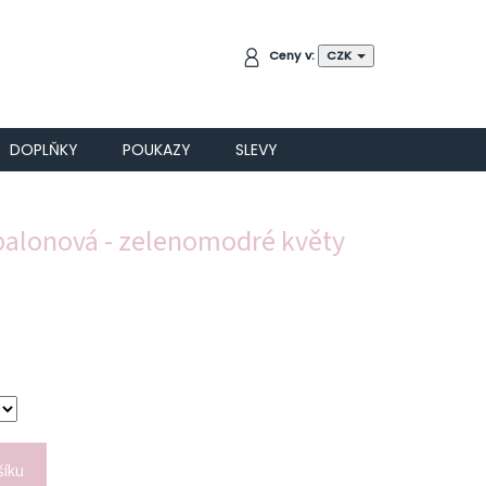
NÁKUPNÍ
Ceny v:
CZK
KOŠÍK
DOPLŇKY
POUKAZY
SLEVY
 balonová - zelenomodré květy
šíku