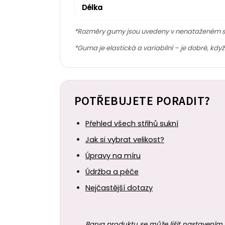
Délka
*Rozměry gumy jsou uvedeny v nenataženém s
*Guma je elastická a variabilní – je dobré, kdy
POTŘEBUJETE PORADIT?
Přehled všech střihů sukní
Jak si vybrat velikost?
Úpravy na míru
Údržba a péče
Nejčastější dotazy
Barva produktu se může lišit nastavením 