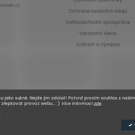
untain.cz
Ochrana osobních údajů
Velkoobchodní spolupráce
Věrnostní sleva
Vrácení a výměna
u jako sukně. Nejde jim odolat! Potvrď prosím souhlas s našim
 zlepšovat provoz webu… :)
Více informací
zde
.
í
azena.
Upravit nastavení cookies