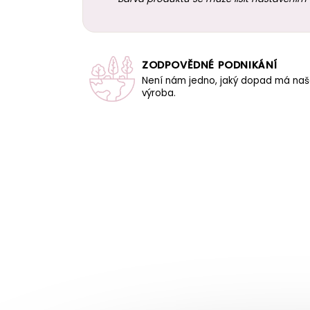
ZODPOVĚDNÉ PODNIKÁNÍ
Není nám jedno, jaký dopad má na
výroba.
Z
á
p
a
t
í