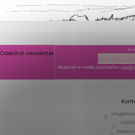
E-m
Odebírat newsletter
Vložením e-mailu souhlasíte s
podmí
Kont
info
@
blac
+42060
blackmo