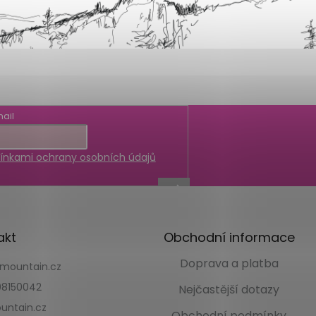
ail
nkami ochrany osobních údajů
akt
Obchodní informace
Doprava a platba
kmountain.cz
8150042
Nejčastější dotazy
untain.cz
Obchodní podmínky