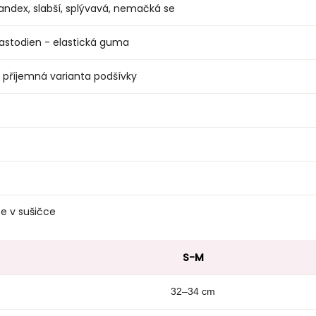
andex, slabší, splývavá, nemačká se
lastodien - elastická guma
 příjemná varianta podšívky
e v sušičce
S-M
32–34 cm