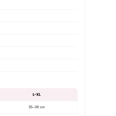
L-XL
35–38 cm