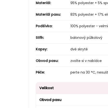
Materiál:
95% polyester + 5% sp
Materiál pasu:
83% polyester + 17% e
Podšívka:
100% polyester - velmi
Střih:
balonový půlkolový
Kapsy:
dvě skryté
Obvod pasu:
zvolte si v nabídce
Péče:
perte na 30 °C, nesušt
Velikost
Obvod pasu