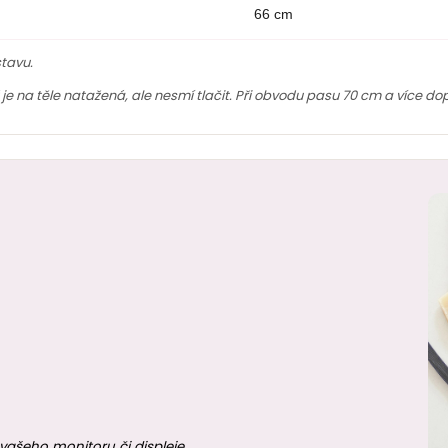
66 cm
tavu.
ž je na těle natažená, ale nesmí tlačit. Při obvodu pasu 70 cm a více do
vašeho monitoru či displeje.