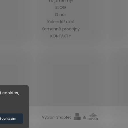
To jsme my!
BLOG
O nás
Kalendář akcí
Kamenné prodejny
KONTAKTY
i cookies,
Vytvořil Shoptet
&
Souhlasím