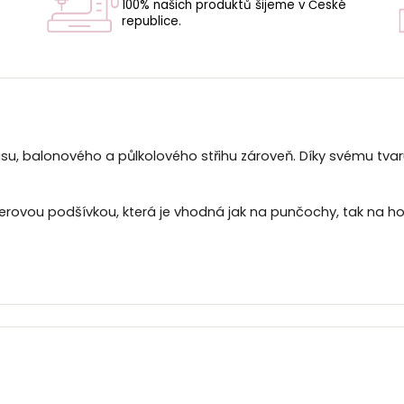
100% našich produktů šijeme v České
republice.
U
u, balonového a půlkolového střihu zároveň. Díky svému tva
erovou podšívkou, která je vhodná jak na punčochy, tak na hol