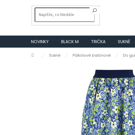
Přejít
na
obsah
NOVINKY
BLACK M
TRIČKA
SUKNĚ
Domů
Sukně
Půlkolové balónové
Do g