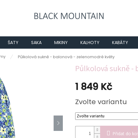
ŠATY
SAKA
MIKINY
KALHOTY
KABÁTY
umy
Půlkolová sukně - balonová - zelenomodré květy
Půlkolová sukně -
1 849 Kč
Měrná
Zvolte variantu
cena:
Přidat do ko