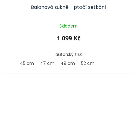
Balonová sukně - ptačí setkání
Skladem
1 099 Kč
autorský tisk
45 cm
47 cm
49 cm
52 cm