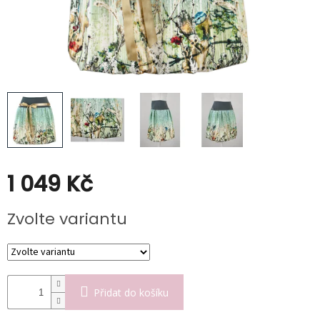
Kabáty
Doplňky
Poukazy
Slevy
1 049 Kč
Měrná
Zvolte variantu
cena:
Přidat do košíku