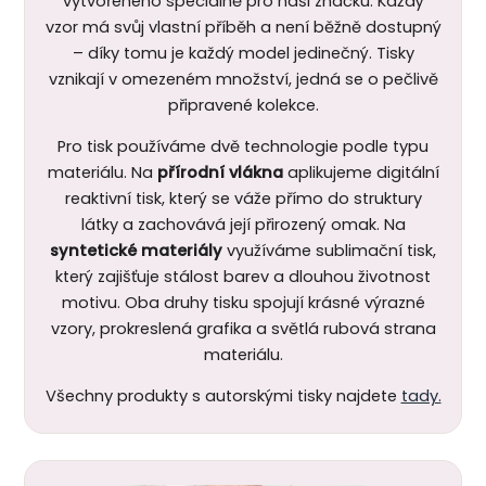
vytvořeného speciálně pro naši značku. Každý
vzor má svůj vlastní příběh a není běžně dostupný
– díky tomu je každý model jedinečný. Tisky
vznikají v omezeném množství, jedná se o pečlivě
připravené kolekce.
Pro tisk používáme dvě technologie podle typu
materiálu. Na
přírodní vlákna
aplikujeme digitální
reaktivní tisk, který se váže přímo do struktury
látky a zachovává její přirozený omak. Na
syntetické materiály
využíváme sublimační tisk,
který zajišťuje stálost barev a dlouhou životnost
motivu.
Oba druhy tisku spojují krásné výrazné
vzory, prokreslená grafika a světlá rubová strana
materiálu.
Všechny produkty s autorskými tisky najdete
tady.