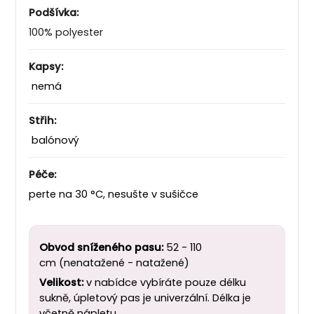
Podšívka:
100% polyester
Kapsy:
nemá
Střih:
balónový
Péče:
perte na 30 °C, nesušte v sušičce
Obvod sníženého pasu:
52 - 110
cm (nenatažené - natažené)
Velikost:
v nabídce vybíráte pouze délku
sukně, úpletový pas je univerzální. Délka je
včetně nápletu.