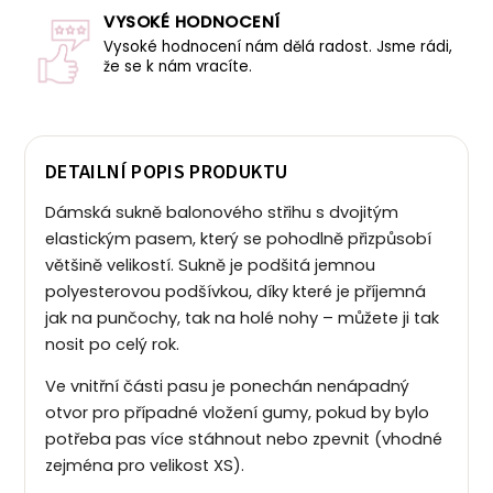
VYSOKÉ HODNOCENÍ
Vysoké hodnocení nám dělá radost. Jsme rádi,
že se k nám vracíte.
DETAILNÍ POPIS PRODUKTU
Dámská sukně balonového střihu s dvojitým
elastickým pasem, který se pohodlně přizpůsobí
většině velikostí.
Sukně je podšitá jemnou
polyesterovou podšívkou, díky které je příjemná
jak na punčochy, tak na holé nohy – můžete ji tak
nosit po celý rok.
Ve vnitřní části pasu je ponechán nenápadný
otvor pro případné vložení gumy, pokud by bylo
potřeba pas více stáhnout nebo zpevnit (vhodné
zejména pro velikost XS).