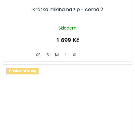
Krátká mikina na zip - černá 2
Skladem
1 699 Kč
XS
S
M
L
XL
Poslední kusy