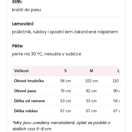
Střih:
kratší do pasu
Lemování:
průkrčník, rukávy i spodní lem zakončené nápletem
Péče:
perte na 30 °C, nesušte v sušičce
Velikost
S
M
L
Obvod hrudníku
94 cm
102 cm
110 cm
Obvod pasu
76 cm
82 cm
90 cm
Délka od ramene
53 cm
53 cm
54 cm
Délka rukávu
67 cm
67 cm
67 cm
*Míry jsou uvedeny nenatažené, úplet se poddá o
dalších cca 5–8 cm.