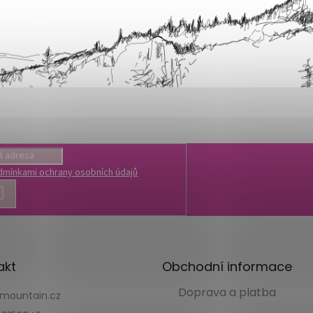
dmínkami ochrany osobních údajů
PŘIHLÁSIT
SE
akt
Obchodní informace
Doprava a platba
kmountain.cz