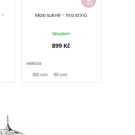
Kč
–30 %
 -
Maxi sukně - hra stínů
Skladem
899 Kč
viskóza
100 cm
101 cm