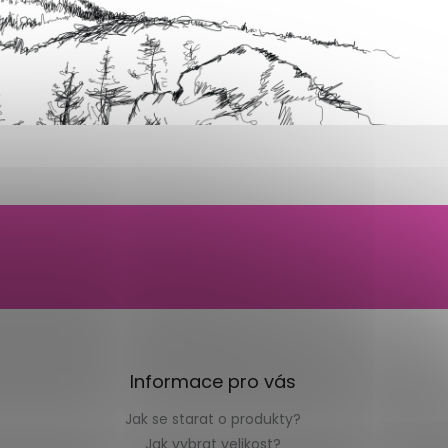
Informace pro vás
Jak se starat o produkty?
Jak vybrat velikost?