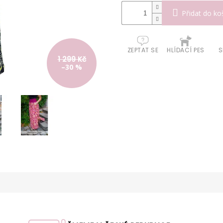
Přidat do ko
ZEPTAT SE
HLÍDACÍ PES
S
1 299 Kč
–30 %