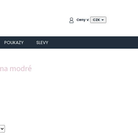
NÁKUPNÍ
Ceny v:
CZK
KOŠÍK
POUKAZY
SLEVY
y na modré