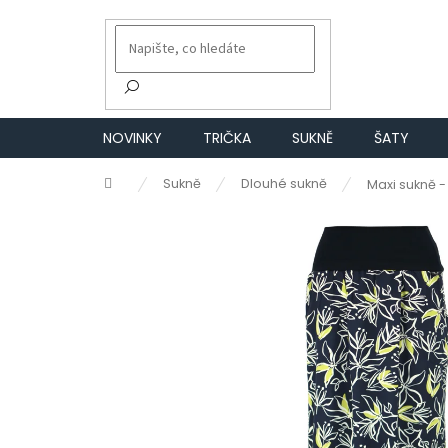
Přejít
na
obsah
NOVINKY
TRIČKA
SUKNĚ
ŠATY
Domů
Sukně
Dlouhé sukně
Maxi sukně -