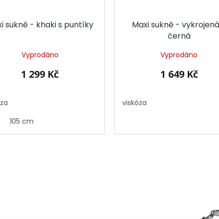
i sukně - khaki s puntíky
Maxi sukně - vykrojená
černá
Vyprodáno
Vyprodáno
1 299 Kč
1 649 Kč
óza
viskóza
105 cm