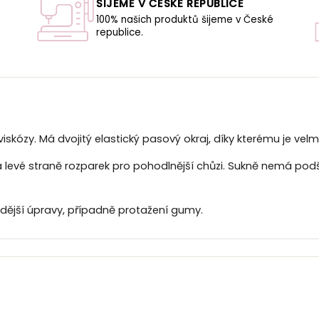
ŠIJEME V ČESKÉ REPUBLICE
100% našich produktů šijeme v České
republice.
U
iskózy. Má dvojitý elastický pasový okraj, díky kterému je velm
evé straně rozparek pro pohodlnější chůzi. Sukně nemá podší
dější úpravy, případně protažení gumy.