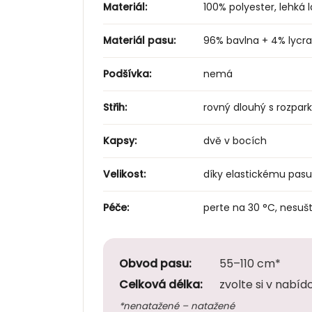
Materiál:
100% polyester, lehká l
Materiál pasu:
96% bavlna + 4% lycra
Podšívka:
nemá
Střih:
rovný dlouhý s rozpa
Kapsy:
dvě v bocích
Velikost:
díky elastickému pasu 
Péče:
perte na 30 °C, nesušt
Obvod pasu:
55–110 cm*
Celková délka:
zvolte si v nabíd
*nenatažené – natažené