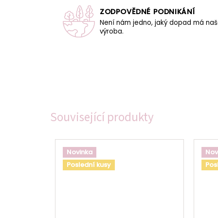
ZODPOVĚDNÉ PODNIKÁNÍ
Není nám jedno, jaký dopad má na
výroba.
Související produkty
Novinka
Nov
Poslední kusy
Pos