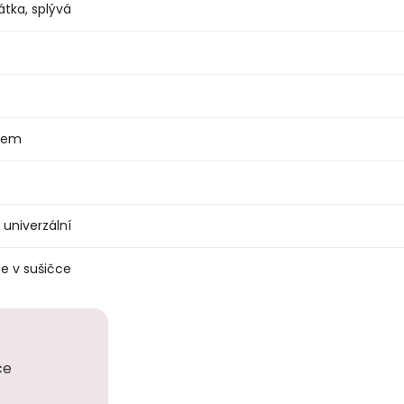
átka, splývá
rkem
univerzální
e v sušičce
ce