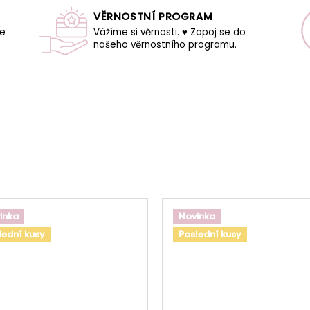
VĚRNOSTNÍ PROGRAM
še
Vážíme si věrnosti. ♥ Zapoj se do
našeho věrnostního programu.
inka
Novinka
lední kusy
Poslední kusy