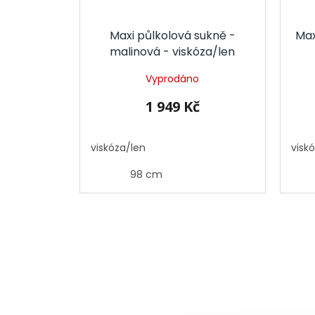
Maxi půlkolová sukně -
Max
malinová - viskóza/len
Vyprodáno
1 949 Kč
viskóza/len
visk
98 cm
Z
á
p