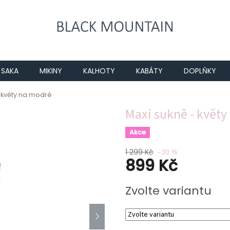
SAKA
MIKINY
KALHOTY
KABÁTY
DOPLŇKY
 květy na modré
Maxi sukně - květ
Akce
1 299 Kč
–30 %
899 Kč
Měrná
Zvolte variantu
cena: