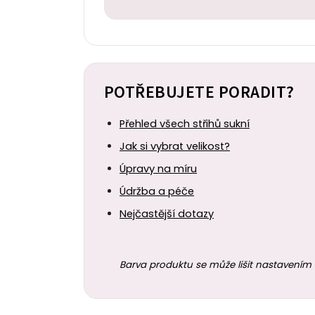
POTŘEBUJETE PORADIT?
Přehled všech střihů sukní
Jak si vybrat velikost?
Úpravy na míru
Údržba a péče
Nejčastější dotazy
Barva produktu se může lišit nastavením 