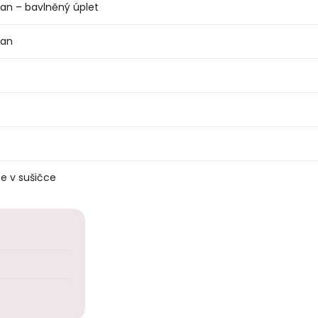
an – bavlněný úplet
tan
e v sušičce