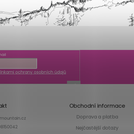
ail
nkami ochrany osobních údajů
akt
Obchodní informace
Doprava a platba
kmountain.cz
8150042
Nejčastější dotazy