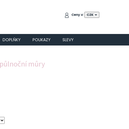
NÁKUPNÍ
Ceny v:
CZK
KOŠÍK
DOPLŇKY
POUKAZY
SLEVY
 půlnoční můry