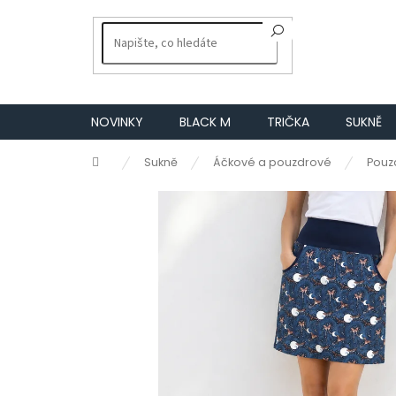
Přejít
na
obsah
NOVINKY
BLACK M
TRIČKA
SUKNĚ
Domů
Sukně
Áčkové a pouzdrové
Pouz