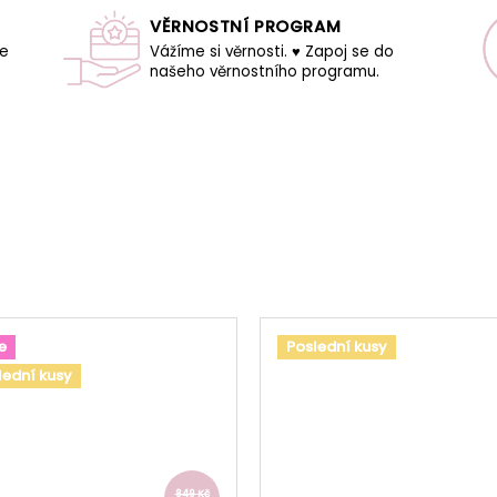
VĚRNOSTNÍ PROGRAM
še
Vážíme si věrnosti. ♥ Zapoj se do
našeho věrnostního programu.
e
Poslední kusy
lední kusy
849 Kč