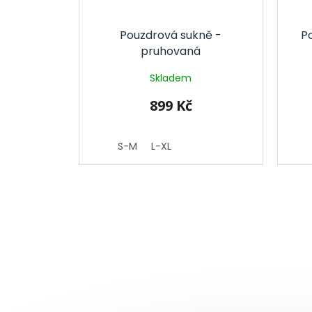
Pouzdrová sukně -
P
pruhovaná
Skladem
899 Kč
S-M
L-XL
Z
á
p
a
t