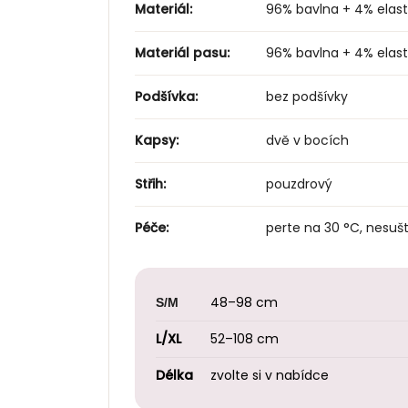
Materiál:
96% bavlna + 4% elast
Materiál pasu:
96% bavlna + 4% elas
Podšívka:
bez podšívky
Kapsy:
dvě v bocích
Střih:
pouzdrový
Péče:
perte na 30 °C, nesušt
48–98 cm
S/M
L/XL
52–108 cm
Délka
zvolte si v nabídce