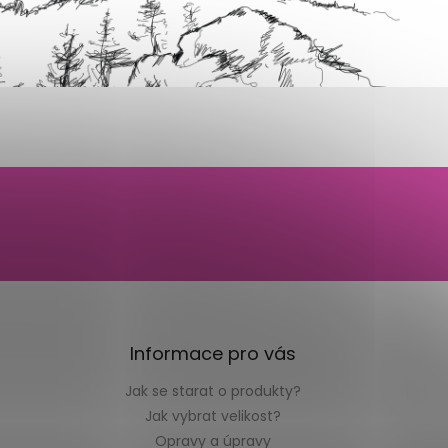
Informace pro vás
Jak se starat o produkty?
Jak vybrat velikost?
Opravy a úpravy