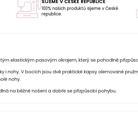
ŠIJEME V ČESKÉ REPUBLICE
100% našich produktů šijeme v České
republice.
U
itým elastickým pasovým okrajem, který se pohodlně přizpůs
oky i nohy. V bocích jsou dvě praktické kapsy olemované pru
holé nohy.
odlná na běžné nošení a dobře se přizpůsobí pohybu.