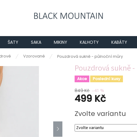
ŠATY
SAKA
MIKINY
KALHOTY
KABÁTY
drové
Vzorované
Pouzdrová sukně - půlnoční můry
Pouzdrová sukně -
Akce
Poslední kusy
849 Kč
–41 %
499 Kč
Měrná
Zvolte variantu
cena: