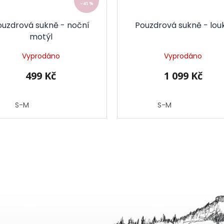
–41 %
ouzdrová sukně - noční
Pouzdrová sukně - lou
motýl
Vyprodáno
Vyprodáno
499 Kč
1 099 Kč
S-M
S-M