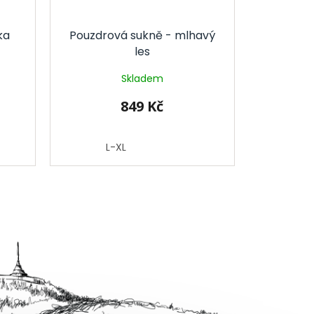
ka
Pouzdrová sukně - mlhavý
les
Skladem
849 Kč
L-XL