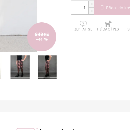
Přidat do ko
ZEPTAT SE
HLÍDACÍ PES
S
849 Kč
–41 %