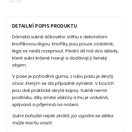
DETAILNÍ POPIS PRODUKTU
Dámská sukně áčkového střihu s dekorativní
knoflíkovou légou. Knoflíky jsou pouze ozdobné,
léga se nedá rozepnout. Přední díl má dva sklady,
které sukni krásně tvarují a dodávají jí ženský
objem.
V pase je pohodlná guma, z rubu pasu je skrytý
otvor, kterým se dá případně vyměnit. V bocích
jsou dvě praktické skryté kapsy. Sukně nemá
podšívku, díky směsi viskózy a lnu je vzdušná,
splývavá a příjemná na nošení.
Sukni bohužel nejde zkrátit, po vyprání se délka
může trochu srazit.