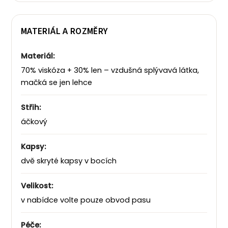
MATERIÁL A ROZMĚRY
Materiál:
70% viskóza + 30% len – vzdušná splývavá látka,
mačká se jen lehce
Střih:
áčkový
Kapsy:
dvě skryté kapsy v bocích
Velikost:
v nabídce volte pouze obvod pasu
Péče: