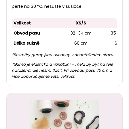
perte na 30 °C, nesušte v sušičce
Velikost
XS/S
M/L
Obvod pasu
32–34 cm
35–38 
Délka sukně
66 cm
66 cm
*Rozměry gumy jsou uvedeny v nenataženém stavu.
*Guma je elastická a variabilní – měla by být na těle
natažená, ale nesmí tlačit. Při obvodu pasu 70 cm a
více doporučujeme větší velikost.