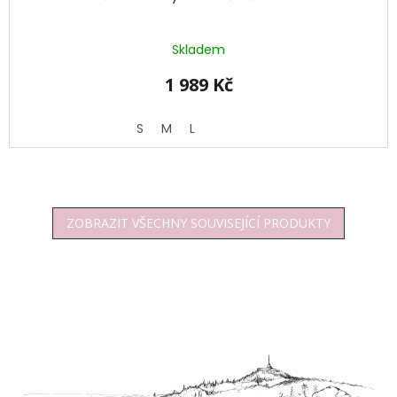
Skladem
1 989 Kč
S
M
L
ZOBRAZIT VŠECHNY SOUVISEJÍCÍ PRODUKTY
Z
á
p
a
t