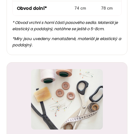
Obvod dolní*
74 cm
78 cm
86
* Obvod vrchní s horní části pasového sedla. Materiál je
elastický a poddajný, natáhne se ještě o 5-8cm.
*Míry jsou uvedeny nenatažené, materiál je elastický a
poddajný.