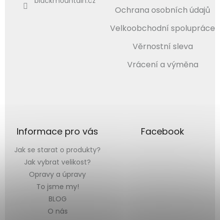
blackmountain.cz
Ochrana osobních údajů
Velkoobchodní spolupráce
Věrnostní sleva
Vrácení a výměna
Informace pro vás
Facebook
Jak se starat o produkty?
Jak vybrat velikost?
Opravy a úpravy
To jsme my!
BLOG
O nás