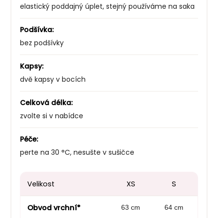
elastický poddajný úplet, stejný používáme na saka
Podšívka:
bez podšívky
Kapsy:
dvě kapsy v bocích
Celková délka:
zvolte si v nabídce
Péče:
perte na 30 °C, nesušte v sušičce
Velikost
XS
S
Obvod vrchní*
63 cm
64 cm
72