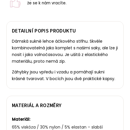
že se k nám vracíte.
DETAILNÍ POPIS PRODUKTU
Dámská sukně lehce áčkového střihu. Skvěle
kombinovatelná jako komplet s našimi saky, ale lze ji
nosit i jako volnočasovou. Je ušitá z elastického
materiálu, proto nemá zip.
Záhybky jsou vpředu i vzadu a pomáhají sukni
krásně tvarovat. V bocích jsou dvě praktické kapsy.
MATERIÁL A ROZMĚRY
Materiál:
65% viskóza / 30% nylon / 5% elastan – slabší