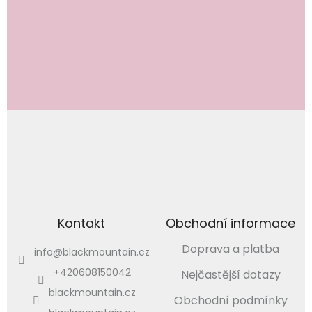
Odebírat newsletter
Vložením e-mailu souhlasíte s
podmínkami ochrany osobních údajů
PŘIHLÁSIT
SE
Kontakt
Obchodní informace
Doprava a platba
info
@
blackmountain.cz
+420608150042
Nejčastější dotazy
blackmountain.cz
Obchodní podmínky