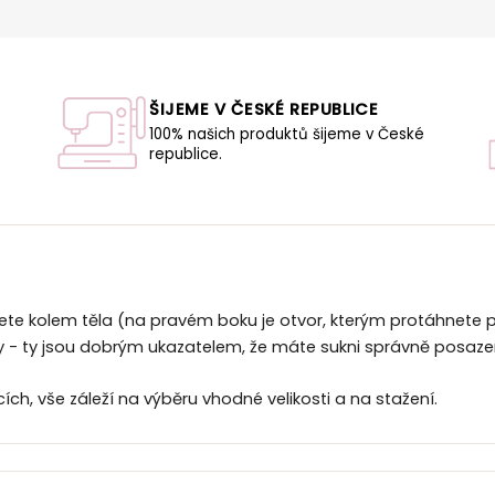
ŠIJEME V ČESKÉ REPUBLICE
100% našich produktů šijeme v České
republice.
U
ete kolem těla (na pravém boku je otvor, kterým protáhnete pá
sy - ty jsou dobrým ukazatelem, že máte sukni správně posaze
ích, vše záleží na výběru vhodné velikosti a na stažení.