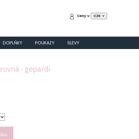
NÁKUPNÍ
Ceny v:
CZK
KOŠÍK
DOPLŇKY
POUKAZY
SLEVY
 rovná - gepardí
šíku