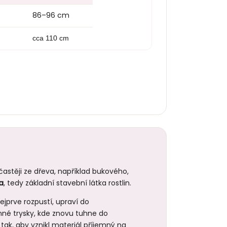
86–96 cm
cca 110 cm
častěji ze dřeva, například bukového,
a
, tedy základní stavební látka rostlin.
ejprve rozpustí, upraví do
mné trysky, kde znovu tuhne do
 tak, aby vznikl materiál příjemný na