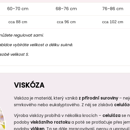
60–70 cm
68–76 cm
76–86 cm
cca 88 cm
cca 96 cm
cca 102 cm
můžete regulovat sami.
ídce vybíráte velikost a délku sukně.
obě velikost S.
VISKÓZA
Viskóza je materiál, který vzniká
z přírodní suroviny
– nej
smrkového nebo eukalyptového. Z něj se získává
celulóz
Výroba viskózy probíhá v několika krocích –
celulóza
se n
podoby
viskózního roztoku
a poté se protlačuje přes je
podoby
vláken
. Ta se dále zpracovávají, perou a upravují