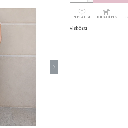
ZEPTAT SE
HLÍDACÍ PES
S
viskóza