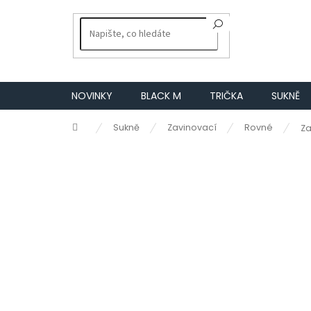
Přejít
na
obsah
NOVINKY
BLACK M
TRIČKA
SUKNĚ
Domů
Sukně
Zavinovací
Rovné
Za