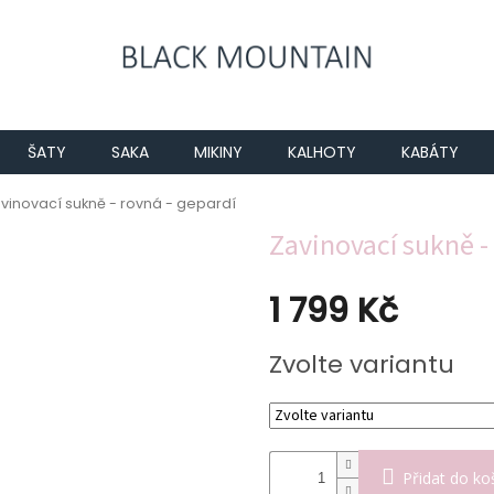
ŠATY
SAKA
MIKINY
KALHOTY
KABÁTY
vinovací sukně - rovná - gepardí
Zavinovací sukně -
1 799 Kč
Měrná
Zvolte variantu
cena:
Přidat do ko