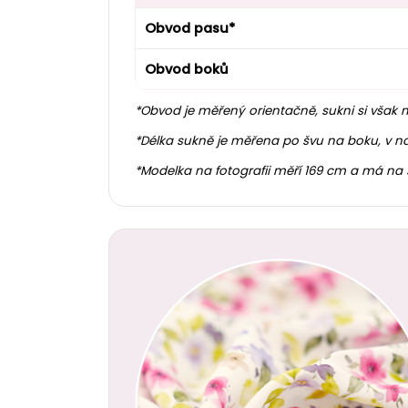
Obvod pasu*
Obvod boků
*Obvod je měřený orientačně, sukni si však 
*
Délka sukně je měřena po švu na boku, v nab
*Modelka na fotografii měří 169 cm a má na s