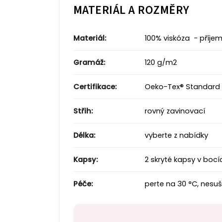
MATERIÁL A ROZMĚRY
Materiál:
100% viskóza - příjem
Gramáž:
120 g/m2
Certifikace:
Oeko-Tex® Standard 1
Střih:
rovný zavinovací
Délka:
vyberte z nabídky
Kapsy:
2 skryté kapsy v bocí
Péče:
perte na 30 °C, nesuš