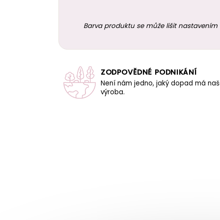
Barva produktu se může lišit nastavením 
ZODPOVĚDNÉ PODNIKÁNÍ
Není nám jedno, jaký dopad má na
výroba.
Z
á
p
a