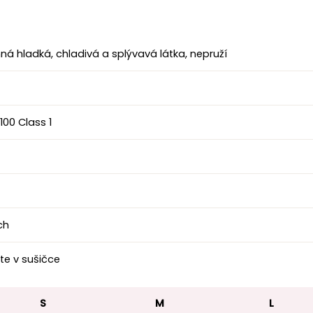
ná hladká, chladivá a splývavá látka, nepruží
00 Class 1
ch
te v sušičce
S
M
L