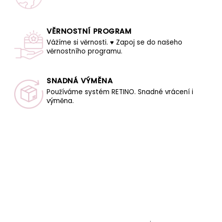
VĚRNOSTNÍ PROGRAM
Vážíme si věrnosti. ♥ Zapoj se do našeho
věrnostního programu.
SNADNÁ VÝMĚNA
Používáme systém RETINO. Snadné vrácení i
výměna.
Z
á
p