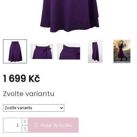
Poukazy
Slevy
1 699 Kč
Měrná
Zvolte variantu
cena:
Přidat do košíku