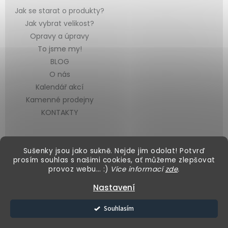
Jak se starat o produkty?
Jak vybrat velikost?
Opravy a úpravy
To jsme my!
BLOG
O nás
Kalendář akcí
Kamenné prodejny
KONTAKTY
Sušenky jsou jako sukně. Nejde jim odolat! Potvrď
prosím souhlas s našimi cookies, ať můžeme zlepšovat
provoz webu… :)
Více informací
zde
.
Vytvořil Shoptet
&
Nastavení
Copyright 2026
Black Mountain
. Všechna práva vyhrazena.
Souhlasím
Upravit nastavení cookies