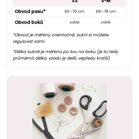
XS
S-M
L-
Obvod pasu*
60–70 cm
68–78 cm
78–8
Obvod boků
volné
volné
vol
*Obvod je měřený orientačně, sukni si můžete
regulovat sami.
*
Délka sukně je měřena po švu na boku (je to tedy
průměrná délka, vzadu je delší, vepředu kratší).