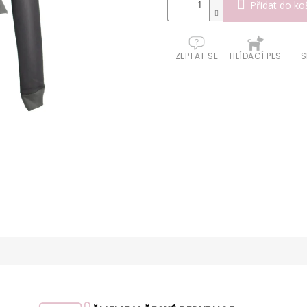
Přidat do ko
ZEPTAT SE
HLÍDACÍ PES
S