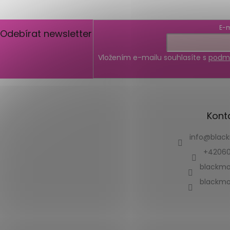
E-m
Odebírat newsletter
Vložením e-mailu souhlasíte s
podmí
Kont
info
@
blac
+42060
blackmo
blackmo