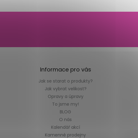
Informace pro vás
Jak se starat o produkty?
Jak vybrat velikost?
Opravy a úpravy
To jsme my!
BLOG
O nás
Kalendář akcí
Kamenné prodejny