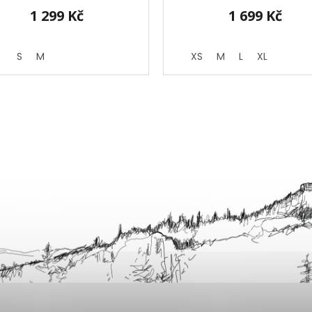
1 299 Kč
1 699 Kč
S
M
XS
M
L
XL