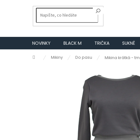
Přejít
na
obsah
NOVINKY
BLACK M
TRIČKA
SUKNĚ
Domů
Mikiny
Do pasu
Mikina krátká - 