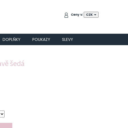
NÁKUPNÍ
Ceny v:
CZK
KOŠÍK
DOPLŇKY
POUKAZY
SLEVY
avě šedá