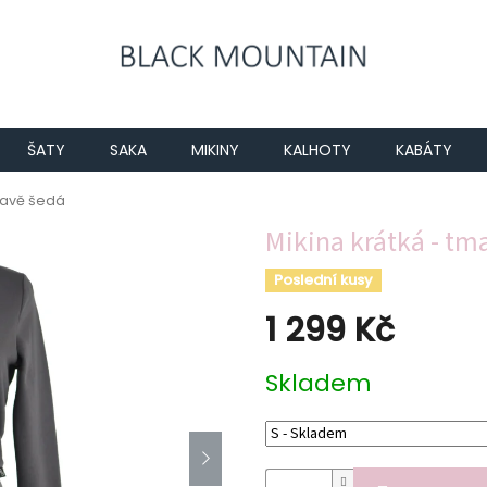
ŠATY
SAKA
MIKINY
KALHOTY
KABÁTY
tmavě šedá
Mikina krátká - tm
Poslední kusy
1 299 Kč
Měrná
Skladem
cena: