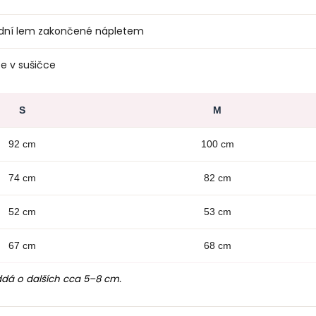
podní lem zakončené nápletem
e v sušičce
S
M
92 cm
100 cm
74 cm
82 cm
52 cm
53 cm
67 cm
68 cm
ddá o dalších cca 5–8 cm.