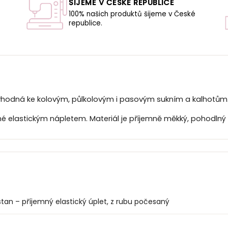
ŠIJEME V ČESKÉ REPUBLICE
100% našich produktů šijeme v České
republice.
U
vhodná ke kolovým, půlkolovým i pasovým sukním a kalhotům
čené elastickým nápletem. Materiál je příjemně měkký, pohodln
tan – příjemný elastický úplet, z rubu počesaný