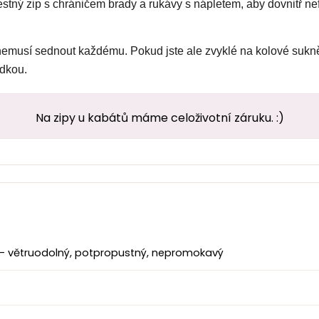
ný zip s chráničem brady a rukávy s nápletem, aby dovnitř nef
 nemusí sednout každému. Pokud jste ale zvyklé na kolové sukně
adkou.
Na zipy u kabátů máme celoživotní záruku. :)
 – větruodolný, potpropustný, nepromokavý