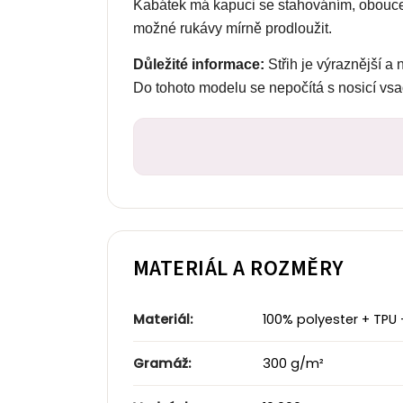
Kabátek má kapuci se stahováním, oboucest
možné rukávy mírně prodloužit.
Důležité informace:
Střih je výraznější a
Do tohoto modelu se nepočítá s nosicí vs
MATERIÁL A ROZMĚRY
Materiál:
100% polyester + TPU
Gramáž:
300 g/m²