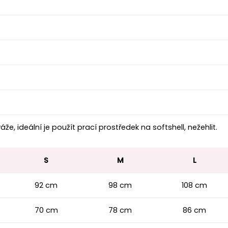
váže, ideální je použít prací prostředek na softshell, nežehlit.
S
M
L
92 cm
98 cm
108 cm
70 cm
78 cm
86 cm