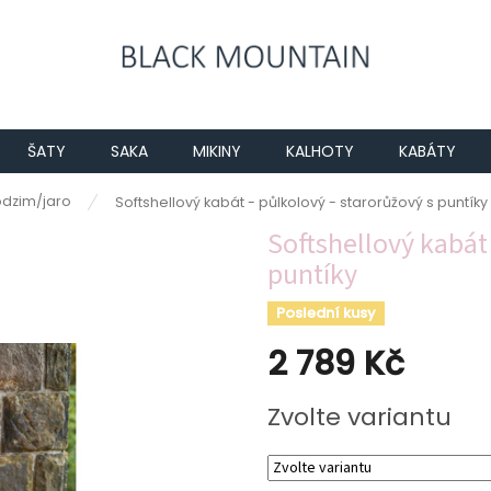
ŠATY
SAKA
MIKINY
KALHOTY
KABÁTY
odzim/jaro
Softshellový kabát - půlkolový - starorůžový s puntíky
Softshellový kabát 
puntíky
Poslední kusy
2 789 Kč
Měrná
Zvolte variantu
cena: