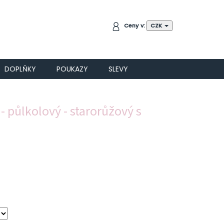
NÁKUPNÍ
Ceny v:
CZK
KOŠÍK
DOPLŇKY
POUKAZY
SLEVY
- půlkolový - starorůžový s