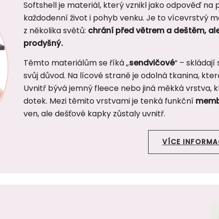
Softshell je materiál, který vznikl jako odpověď n
každodenní život i pohyb venku. Je to vícevrstvý mat
z několika světů:
chrání před větrem a deštěm, al
prodyšný.
Těmto materiálům se říká „
sendvičové
“ – skládají
svůj důvod. Na lícové straně je odolná tkanina, kte
Uvnitř bývá jemný fleece nebo jiná měkká vrstva, k
dotek. Mezi těmito vrstvami je tenká funkční
memb
ven, ale dešťové kapky zůstaly uvnitř.
VÍCE INFORMA