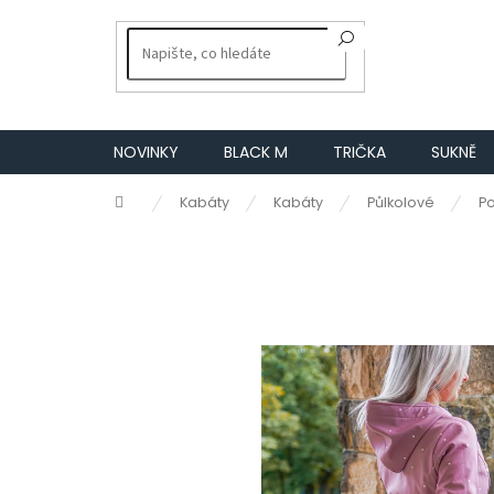
Přejít
na
obsah
NOVINKY
BLACK M
TRIČKA
SUKNĚ
Domů
Kabáty
Kabáty
Půlkolové
P