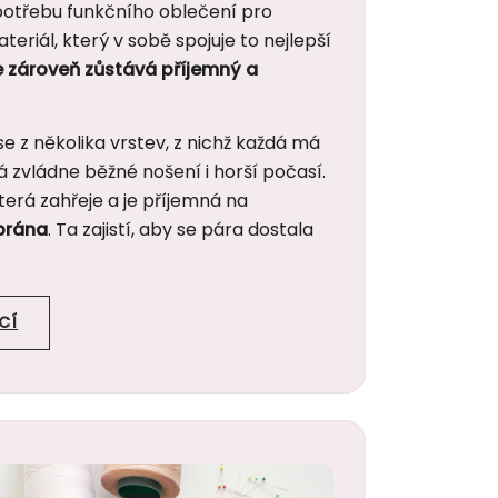
a potřebu funkčního oblečení pro
eriál, který v sobě spojuje to nejlepší
e zároveň zůstává příjemný a
 se z několika vrstev, z nichž každá má
rá zvládne běžné nošení i horší počasí.
terá zahřeje a je příjemná na
rána
. Ta zajistí, aby se pára dostala
CÍ