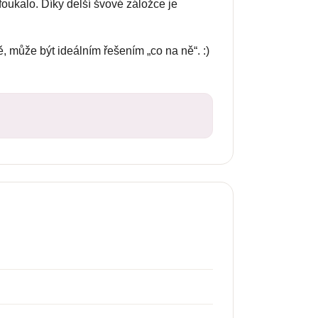
oukalo. Díky delší švové záložce je
, může být ideálním řešením „co na ně“. :)