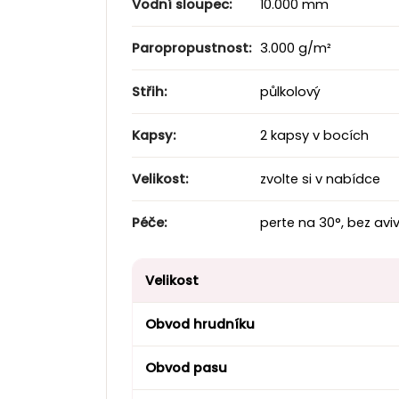
Vodní sloupec:
10.000 mm
Paropropustnost:
3.000 g/m²
Střih:
půlkolový
Kapsy:
2 kapsy v bocích
Velikost:
zvolte si v nabídce
Péče:
perte na 30
°
, bez avi
Velikost
Obvod hrudníku
Obvod pasu