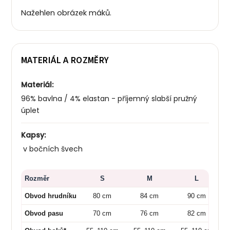
Nažehlen obrázek máků.
MATERIÁL A ROZMĚRY
Materiál:
96% bavlna / 4% elastan - příjemný slabší pružný
úplet
Kapsy:
v bočních švech
Rozměr
S
M
L
Obvod hrudníku
80 cm
84 cm
90 cm
Obvod pasu
70 cm
76 cm
82 cm