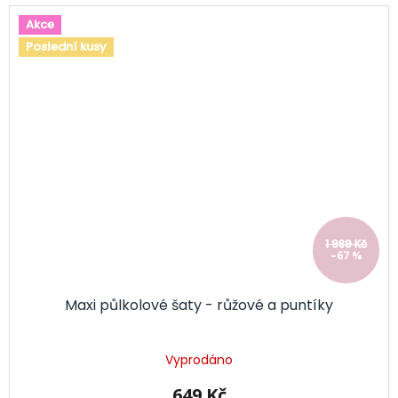
Akce
Poslední kusy
1 989 Kč
–67 %
Maxi půlkolové šaty - růžové a puntíky
Vyprodáno
649 Kč