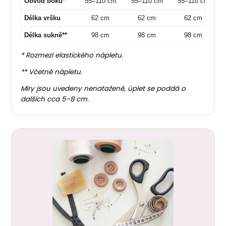
Obvod boků*
55–110 cm
55–110 cm
55–110 cm
Délka vršku
62 cm
62 cm
62 cm
Délka sukně**
98 cm
98 cm
98 cm
* Rozmezí elastického nápletu.
** Včetně nápletu.
Míry jsou uvedeny nenatažené, úplet se poddá o
dalších cca 5–8 cm.