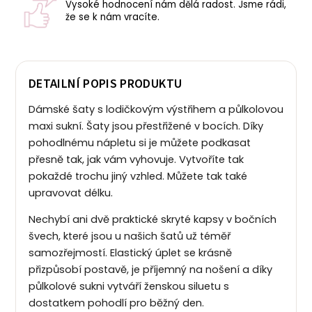
Vysoké hodnocení nám dělá radost. Jsme rádi,
že se k nám vracíte.
DETAILNÍ POPIS PRODUKTU
Dámské šaty s lodičkovým výstřihem a půlkolovou
maxi sukní. Šaty jsou přestřižené v bocích. Díky
pohodlnému nápletu si je můžete podkasat
přesně tak, jak vám vyhovuje. Vytvoříte tak
pokaždé trochu jiný vzhled. Můžete tak také
upravovat délku.
Nechybí ani dvě praktické skryté kapsy v bočních
švech, které jsou u našich šatů už téměř
samozřejmostí. Elastický úplet se krásně
přizpůsobí postavě, je příjemný na nošení a díky
půlkolové sukni vytváří ženskou siluetu s
dostatkem pohodlí pro běžný den.