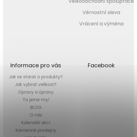
Velkoobchodní spolupráce
Věrnostní sleva
Vrácení a výměna
Informace pro vás
Facebook
Jak se starat o produkty?
Jak vybrat velikost?
Opravy a úpravy
To jsme my!
BLOG
O nás
Kalendář akcí
Kamenné prodejny