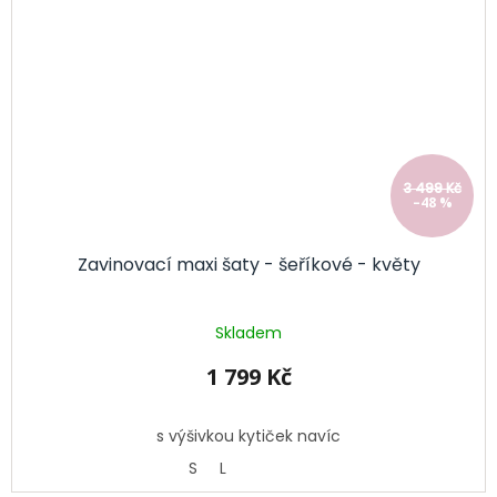
3 499 Kč
–48 %
Zavinovací maxi šaty - šeříkové - květy
Skladem
1 799 Kč
s výšivkou kytiček navíc
S
L