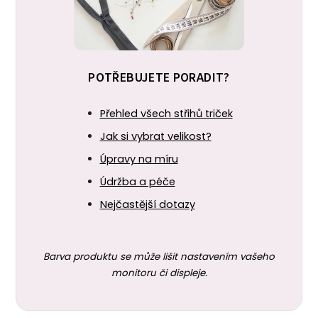
POTŘEBUJETE PORADIT?
Přehled všech střihů triček
Jak si vybrat velikost?
Úpravy na míru
Údržba a péče
Nejčastější dotazy
Barva produktu se může lišit nastavením vašeho
monitoru či displeje.