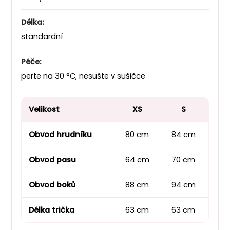
Délka:
standardní
Péče:
perte na 30 °C, nesušte v sušičce
Velikost
XS
S
Obvod hrudníku
80 cm
84 cm
92
Obvod pasu
64 cm
70 cm
80
Obvod boků
88 cm
94 cm
10
Délka trička
63 cm
63 cm
63