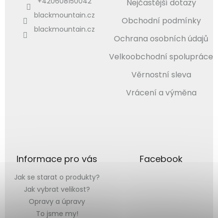
+420608150042
Nejčastější dotazy
blackmountain.cz
Obchodní podmínky
blackmountain.cz
Ochrana osobních údajů
Velkoobchodní spolupráce
Věrnostní sleva
Vrácení a výměna
Informace pro vás
Facebook
Jak se starat o produkty?
Jak vybrat velikost?
Opravy a úpravy
To jsme my!