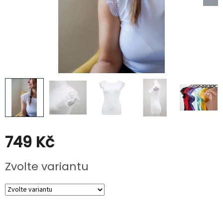
Kabáty
Doplňky
Poukazy
Slevy
749 Kč
Měrná
Zvolte variantu
cena: