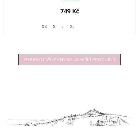
749 Kč
XS
S
L
XL
ZOBRAZIT VŠECHNY SOUVISEJÍCÍ PRODUKTY
Z
á
p
a
t
í