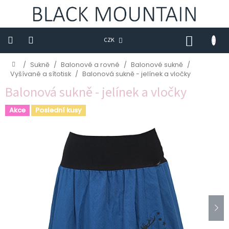
Přejít
na
obsah
NÁKUP
CZK
KOŠÍK
Novinky
Domů
/
Sukně
/
Balonové a rovné
/
Balonové sukně
/
Vyšívané a sítotisk
/
Balonová sukně - jelínek a vločky
BLACK
Balonová sukně - jelínek a vločky
M
Akce
Poslední kusy
Trička
Sukně
Šaty
Saka
Mikiny
Kalhoty