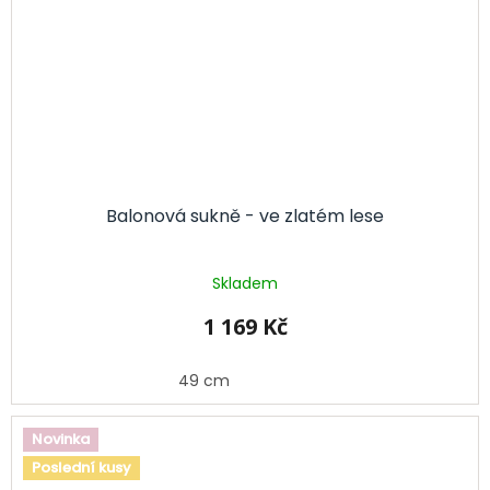
Balonová sukně - ve zlatém lese
Skladem
1 169 Kč
49 cm
Novinka
Poslední kusy