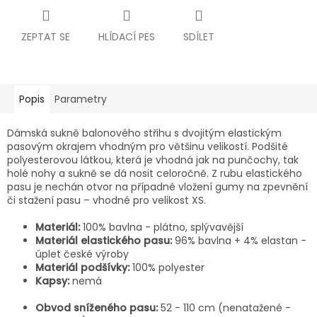
ZEPTAT SE
HLÍDACÍ PES
SDÍLET
Popis
Parametry
Dámská sukně balonového střihu s dvojitým elastickým
pasovým okrajem vhodným pro většinu velikostí. Podšité
polyesterovou látkou, která je vhodná jak na punčochy, tak
holé nohy a sukně se dá nosit celoročně. Z rubu elastického
pasu je nechán otvor na případné vložení gumy na zpevnění
či stažení pasu – vhodné pro velikost XS.
Materiál:
100
% bavlna - plátno, splývavější
Materiál elastického pasu:
96% bavlna + 4% elastan -
úplet české výroby
Materiál podšívky:
100% polyester
Kapsy:
nemá
Obvod sníženého pasu:
52 - 110 cm (nenatažené -