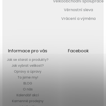
Velkoobchodní spolupráce
Věrnostní sleva
Vrácení a výměna
Informace pro vás
Facebook
Jak se starat o produkty?
Jak vybrat velikost?
Opravy a úpravy
To jsme my!
BLOG
O nás
Kalendář akcí
Kamenné prodejny