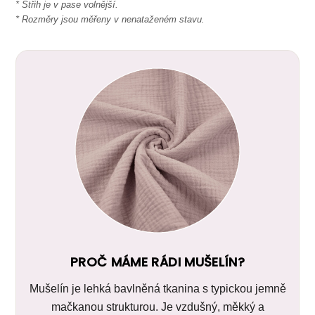
* Střih je v pase volnější.
* Rozměry jsou měřeny v nenataženém stavu.
PROČ MÁME RÁDI MUŠELÍN?
Mušelín je lehká bavlněná tkanina s typickou jemně
mačkanou strukturou. Je vzdušný, měkký a