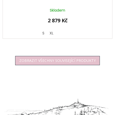
Skladem
2 879 Kč
S
XL
ZOBRAZIT VŠECHNY SOUVISEJÍCÍ PRODUKTY
Z
á
p
a
t
í