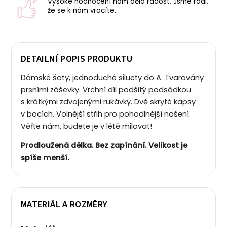
Vysoké hodnocení nám dělá radost. Jsme rádi,
že se k nám vracíte.
DETAILNÍ POPIS PRODUKTU
Dámské šaty, jednoduché siluety do A. Tvarovány
prsními záševky. Vrchní díl podšitý podsádkou
s krátkými zdvojenými rukávky. Dvě skryté kapsy
v bocích. Volnější střih pro pohodlnější nošení.
Věřte nám, budete je v létě milovat!
Prodloužená délka. Bez zapínání. Velikost je
spíše menší.
MATERIÁL A ROZMĚRY