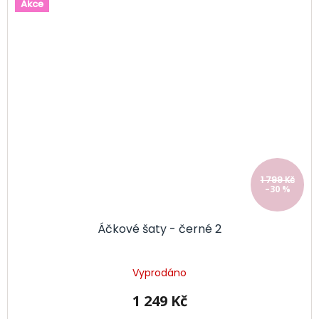
Akce
1 799 Kč
–30 %
Áčkové šaty - černé 2
Vyprodáno
1 249 Kč