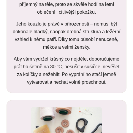
příjemný na těle, proto se skvěle hodí na letní
oblečení i citlivější pokožku.
Jeho kouzlo je právě v přirozenosti – nemusí být
dokonale hladký, naopak drobná struktura a ležérní
vzhled k němu patří. Díky tomu působí nenuceně,
měkce a velmi žensky.
Aby vám vydržel krásný co nejdéle, doporučujeme
prát ho šetrně na 30 °C, nesušit v sušičce, nevěšet
za kolíčky a nežehlit. Po vyprání ho stačí jemně
vytvarovat a nechat volně proschnout.