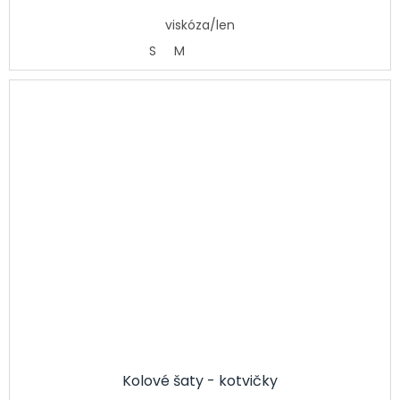
viskóza/len
S
M
Kolové šaty - kotvičky