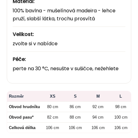
Materiál:
100% bavlna - mušelínová madeira - lehce
pruží, slabší látka, trochu prosvítá
Velikost:
zvolte si v nabídce
Péče:
perte na 30 °C, nesušte v sušičce, nežehlete
Rozměr
XS
S
M
L
Obvod hrudníku
80 cm
86 cm
92 cm
98 cm
Obvod pasu*
82 cm
88 cm
94 cm
100 cm
Celková délka
106 cm
106 cm
106 cm
106 cm