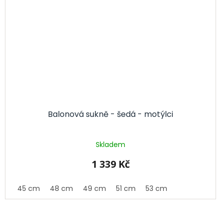
Balonová sukně - šedá - motýlci
Skladem
1 339 Kč
45 cm
48 cm
49 cm
51 cm
53 cm