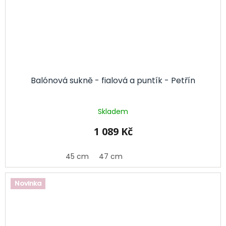
Balónová sukně - fialová a puntík - Petřín
Skladem
1 089 Kč
45 cm
47 cm
Novinka