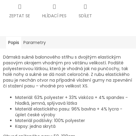
ZEPTAT SE
HLÍDACÍ PES
SDÍLET
Popis
Parametry
Dámská sukně balonového střihu s dvojitým elastickým
pasovým okrajem vhodným pro většinu velikostí. Podšité
polyesterovou látkou, která je vhodná jak na punčochy, tak
holé nohy a sukně se dá nosit celoročně. Z rubu elastického
pasu je nechán otvor na případné vložení gumy na zpevnění
či stažení pasu – vhodné pro velikost XS.
Materiál: 63% polyester + 33% viskóza + 4% spandex -
hladká, jemná, splývavá látka
Materiál elastického pasu: 96% bavlna + 4% lycra -
úplet české výroby
Materiál podšívky: 100% polyester
Kapsy: jedna skrytá