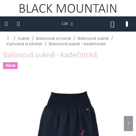
Přejít
na
obsah
NÁKUP
CZK
KOŠÍK
Novinky
Domů
/
Sukně
/
Balonové a rovné
/
Balonové sukně
/
Vyšívané a sítotisk
/
Balonová sukně - kadeřnická
Trička
Balonová sukně - kadeřnická
Sukně
Akce
Šaty
Saka
Mikiny
Kalhoty
Kabáty
Doplňky