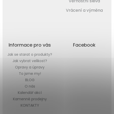
Věrnostní sleva
Vrácení a výměna
Informace pro vás
Facebook
Jak se starat o produkty?
Jak vybrat velikost?
Opravy a úpravy
To jsme my!
BLOG
O nás
Kalendář akcí
Kamenné prodejny
KONTAKTY