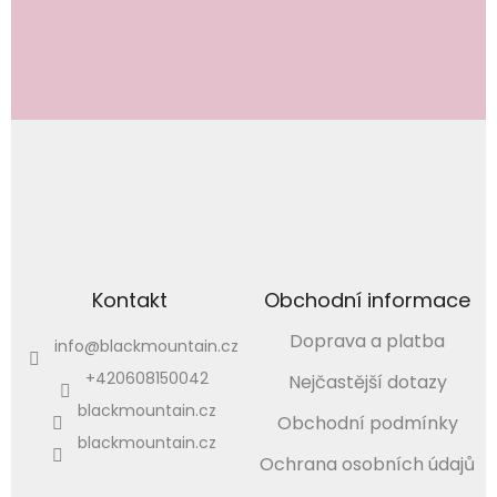
Vložením e-mailu souhlasíte s
podmínkami ochrany osobních údajů
PŘIHLÁSIT
SE
Kontakt
Obchodní informace
Doprava a platba
info
@
blackmountain.cz
+420608150042
Nejčastější dotazy
blackmountain.cz
Obchodní podmínky
blackmountain.cz
Ochrana osobních údajů