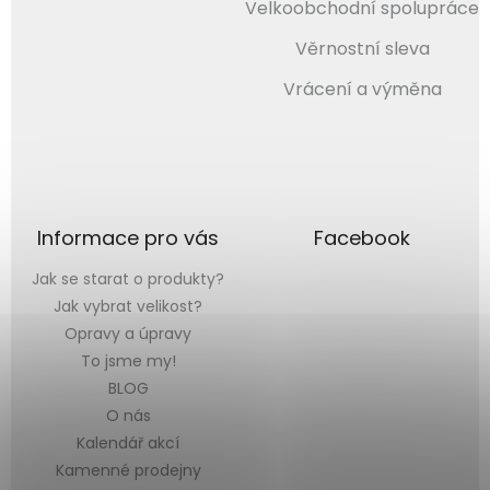
Velkoobchodní spolupráce
Věrnostní sleva
Vrácení a výměna
Informace pro vás
Facebook
Jak se starat o produkty?
Jak vybrat velikost?
Opravy a úpravy
To jsme my!
BLOG
O nás
Kalendář akcí
Kamenné prodejny