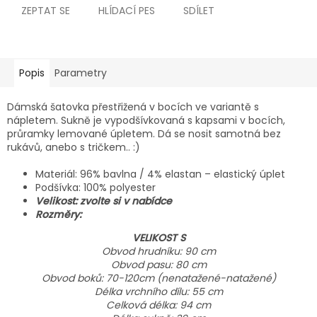
ZEPTAT SE
HLÍDACÍ PES
SDÍLET
Popis
Parametry
Dámská šatovka přestřižená v bocích ve variantě s
nápletem. Sukně je vypodšívkovaná s kapsami v bocích,
průramky lemované úpletem. Dá se nosit samotná bez
rukávů, anebo s tričkem.. :)
Materiál: 96% bavlna / 4% elastan – elastický úplet
Podšívka: 100% polyester
Velikost: zvolte si v nabídce
Rozměry:
VELIKOST S
Obvod hrudníku: 90 cm
Obvod pasu: 80 cm
Obvod boků: 70-120cm (nenatažené-natažené)
Délka vrchního dílu: 55 cm
Celková délka: 94 cm