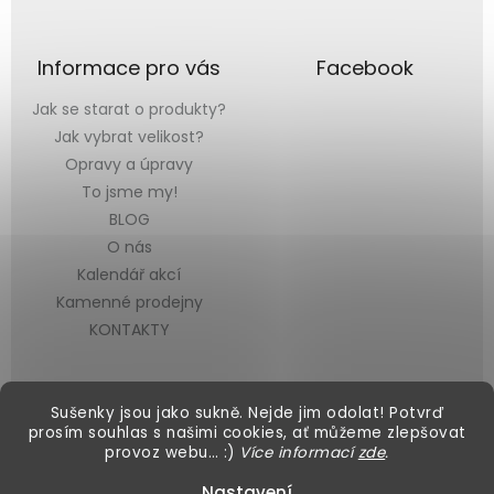
Informace pro vás
Facebook
Jak se starat o produkty?
Jak vybrat velikost?
Opravy a úpravy
To jsme my!
BLOG
O nás
Kalendář akcí
Kamenné prodejny
KONTAKTY
Sušenky jsou jako sukně. Nejde jim odolat! Potvrď
prosím souhlas s našimi cookies, ať můžeme zlepšovat
provoz webu… :)
Více informací
zde
.
Vytvořil Shoptet
&
Nastavení