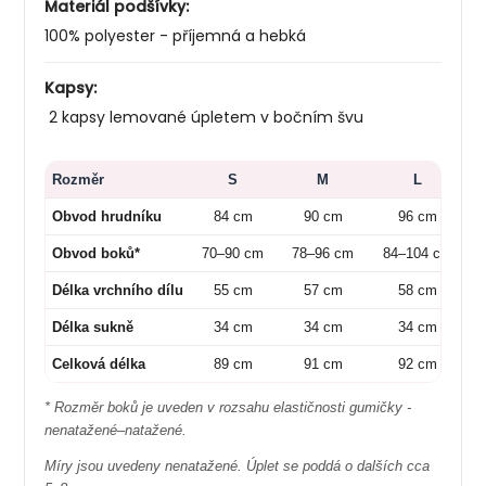
Materiál podšívky:
100% polyester - příjemná a hebká
Kapsy:
2 kapsy lemované úpletem v bočním švu
Rozměr
S
M
L
Obvod hrudníku
84 cm
90 cm
96 cm
Obvod boků*
70–90 cm
78–96 cm
84–104 cm
Délka vrchního dílu
55 cm
57 cm
58 cm
Délka sukně
34 cm
34 cm
34 cm
Celková délka
89 cm
91 cm
92 cm
* Rozměr boků je uveden v rozsahu elastičnosti gumičky -
nenatažené–natažené.
Míry jsou uvedeny nenatažené. Úplet se poddá o dalších cca