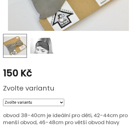
Poukazy
Slevy
150 Kč
Měrná
Zvolte variantu
cena:
obvod 38-40cm je ideální pro děti, 42-44cm pro
menší obvod, 46-48cm pro větší obvod hlavy