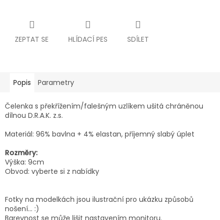
ZEPTAT SE
HLÍDACÍ PES
SDÍLET
Popis
Parametry
Čelenka s překřížením/falešným uzlíkem
ušitá chráněnou
dílnou D.R.A.K. z.s.
Materiál: 96% bavlna + 4% elastan, příjemný slabý úplet
Rozměry:
Výška: 9cm
Obvod: vyberte si z nabídky
Fotky na modelkách jsou ilustrační pro ukázku způsobů
nošení... :)
Barevnost se může lišit nastavením monitoru.