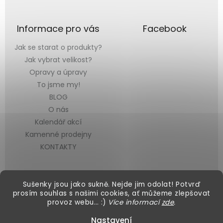
Informace pro vás
Facebook
Jak se starat o produkty?
Jak vybrat velikost?
Opravy a úpravy
To jsme my!
BLOG
O nás
Kalendář akcí
Kamenné prodejny
KONTAKTY
Sušenky jsou jako sukně. Nejde jim odolat! Potvrď
prosím souhlas s našimi cookies, ať můžeme zlepšovat
provoz webu… :)
Více informací
zde
.
Vytvořil Shoptet
&
Nastavení