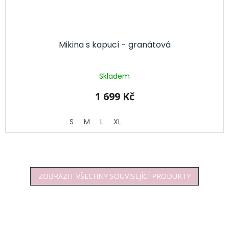
Mikina s kapucí - granátová
Skladem
1 699 Kč
S
M
L
XL
ZOBRAZIT VŠECHNY SOUVISEJÍCÍ PRODUKTY
Z