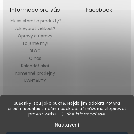
Informace pro vás
Facebook
Jak se starat o produkty?
Jak vybrat velikost?
Opravy a úpravy
To jsme my!
BLOG
O nás
Kalendář akcí
Kamenné prodejny
KONTAKTY
Sušenky jsou jako sukně. Nejde jim odolat! Potvrď
prosím souhlas s našimi cookies, ať můžeme zlepšovat
provoz webu… :)
Více informací
zde
.
Vytvořil Shoptet
&
Nastavení
Copyright 2026
Black Mountain
. Všechna práva vyhrazena.