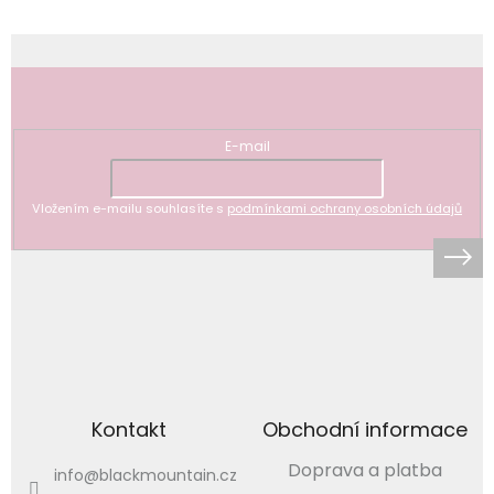
Odebírat newsletter
E-mail
Vložením e-mailu souhlasíte s
podmínkami ochrany osobních údajů
Kontakt
Obchodní informace
Doprava a platba
info
@
blackmountain.cz