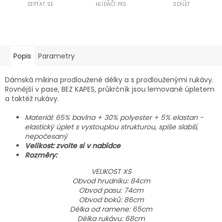
ZEPTAT SE
HLÍDACÍ PES
SDÍLET
Popis
Parametry
Dámská mikina prodloužené délky a s prodlouženými rukávy.
Rovnější v pase, BEZ KAPES, průkrčník jsou lemované úpletem
a taktéž rukávy.
Materiál: 65% bavlna + 30% polyester + 5% elastan -
elastický úplet s vystouplou strukturou, spíše slabší,
nepočesaný
Velikost: zvolte si v nabídce
Rozměry:
VELIKOST XS
Obvod hrudníku: 84cm
Obvod pasu: 74cm
Obvod boků: 86cm
Délka od ramene: 65cm
Délka rukávu: 68cm