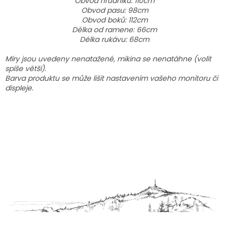
Obvod hrudníku: 110cm
Obvod pasu: 98cm
Obvod boků: 112cm
Délka od ramene: 66cm
Délka rukávu: 68cm
Míry jsou uvedeny nenatažené, mikina se nenatáhne (volit
spíše větší).
Barva produktu se může lišit nastavením vašeho monitoru či
displeje.
Z
á
p
a
t
í