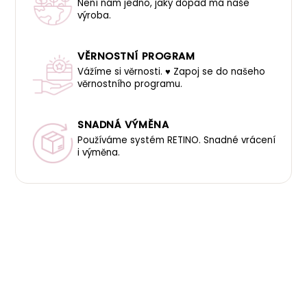
Není nám jedno, jaký dopad má naše
výroba.
VĚRNOSTNÍ PROGRAM
Vážíme si věrnosti. ♥ Zapoj se do našeho
věrnostního programu.
SNADNÁ VÝMĚNA
Používáme systém RETINO. Snadné vrácení
i výměna.
Z
á