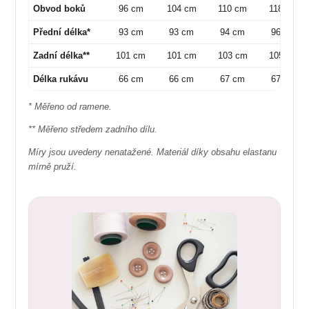
Obvod boků
96 cm
104 cm
110 cm
118 cm
Přední délka*
93 cm
93 cm
94 cm
96 cm
Zadní délka**
101 cm
101 cm
103 cm
105 cm
Délka rukávu
66 cm
66 cm
67 cm
67 cm
* Měřeno od ramene.
** Měřeno středem zadního dílu.
Míry jsou uvedeny nenatažené. Materiál díky obsahu elastanu
mírně pruží.