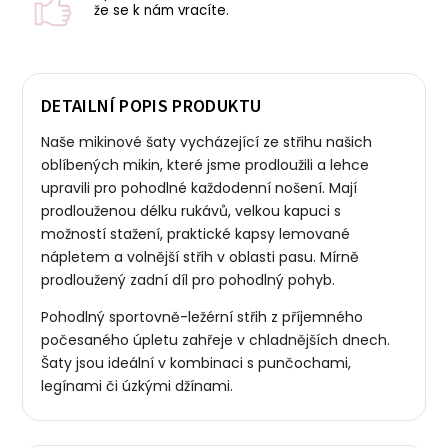
že se k nám vracíte.
DETAILNÍ POPIS PRODUKTU
Naše mikinové šaty vycházející ze střihu našich
oblíbených mikin, které jsme prodloužili a lehce
upravili pro pohodlné každodenní nošení. Mají
prodlouženou délku rukávů, velkou kapuci s
možností stažení, praktické kapsy lemované
nápletem a volnější střih v oblasti pasu. Mírně
prodloužený zadní díl pro pohodlný pohyb.
Pohodlný sportovně-ležérní střih z příjemného
počesaného úpletu zahřeje v chladnějších dnech.
Šaty jsou ideální v kombinaci s punčochami,
legínami či úzkými džínami.