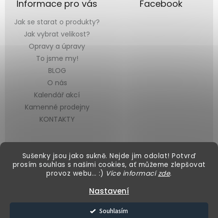
Informace pro vás
Facebook
Jak se starat o produkty?
Jak vybrat velikost?
Opravy a úpravy
To jsme my!
BLOG
O nás
Kalendář akcí
Kamenné prodejny
KONTAKTY
Sušenky jsou jako sukně. Nejde jim odolat! Potvrď
prosím souhlas s našimi cookies, ať můžeme zlepšovat
provoz webu… :)
Více informací
zde
.
Vytvořil Shoptet
&
Nastavení
Copyright 2026
Black Mountain
. Všechna práva vyhrazena.
Souhlasím
Upravit nastavení cookies