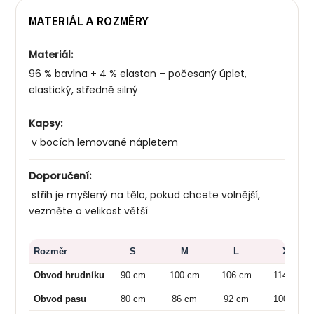
MATERIÁL A ROZMĚRY
Materiál:
96 % bavlna + 4 % elastan – počesaný úplet,
elastický, středně silný
Kapsy:
v bocích lemované nápletem
Doporučení:
střih je myšlený na tělo, pokud chcete volnější,
vezměte o velikost větší
Rozměr
S
M
L
XL
Obvod hrudníku
90 cm
100 cm
106 cm
114 cm
Obvod pasu
80 cm
86 cm
92 cm
100 cm