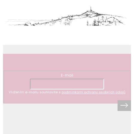
p
a
t
í
Odebírat newsletter
E-mail
Vložením e-mailu souhlasíte s
podmínkami ochrany osobních údajů