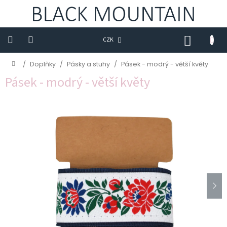
Přejít
na
obsah
NÁKUP
CZK
KOŠÍK
Novinky
Domů
/
Doplňky
/
Pásky a stuhy
/
Pásek - modrý - větší květy
Pásek - modrý - větší květy
BLACK
M
Trička
Sukně
Šaty
Saka
Mikiny
Kalhoty