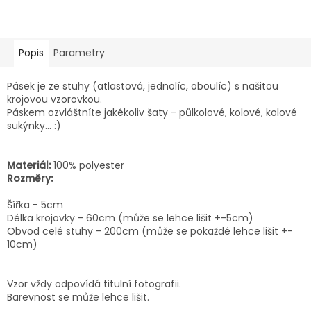
Popis
Parametry
Pásek je ze stuhy (atlastová, jednolíc, oboulíc) s našitou
krojovou vzorovkou.
Páskem ozvláštníte jakékoliv šaty - půlkolové, kolové, kolové
sukýnky... :)
Materiál:
100% polyester
Rozměry:
Šířka - 5cm
Délka krojovky - 60cm (může se lehce lišit +-5cm)
Obvod celé stuhy - 200cm (může se pokaždé lehce lišit +-
10cm)
Vzor vždy odpovídá titulní fotografii.
Barevnost se může lehce lišit.