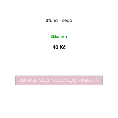
Stuha - šedá
Skladem
40 Kč
ZOBRAZIT VŠECHNY SOUVISEJÍCÍ PRODUKTY
Z
á
p