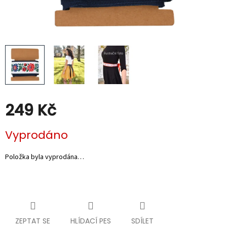
Kabáty
Doplňky
Poukazy
Slevy
249 Kč
Měrná
Vyprodáno
cena:
Položka byla vyprodána…
ZEPTAT SE
HLÍDACÍ PES
SDÍLET