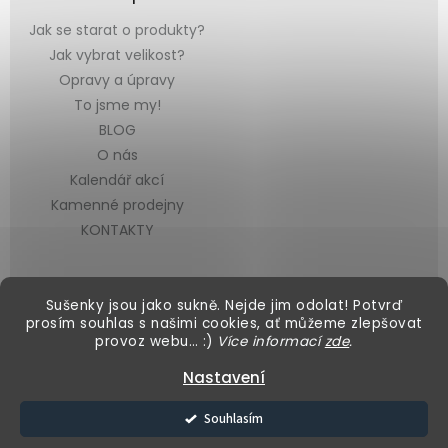
Jak se starat o produkty?
Jak vybrat velikost?
Opravy a úpravy
To jsme my!
BLOG
O nás
Kalendář akcí
Kamenné prodejny
KONTAKTY
Sušenky jsou jako sukně. Nejde jim odolat! Potvrď
prosím souhlas s našimi cookies, ať můžeme zlepšovat
provoz webu… :)
Více informací
zde
.
Vytvořil Shoptet
&
Nastavení
Copyright 2026
Black Mountain
. Všechna práva vyhrazena.
Souhlasím
Upravit nastavení cookies