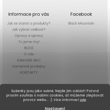
Informace pro vás
Facebook
Jak se starat o produkty?
Black Mountain
Jak vybrat velikost?
Opravy a úpravy
To jsme my!
BLOG
O nás
Kalendář akcí
Kamenné prodejny
KONTAKTY
Sušenky jsou jako sukně. Nejde jim odolat! Potvrď
prosím souhlas s našimi cookies, ať můžeme zlepšovat
provoz webu… :)
Více informací
zde
.
Vytvořil Shoptet
&
Nastavení