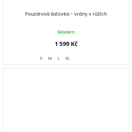
Pouzdrová šatovka - vrány v růžích
Skladem
1 599 Kč
S
M
L
XL