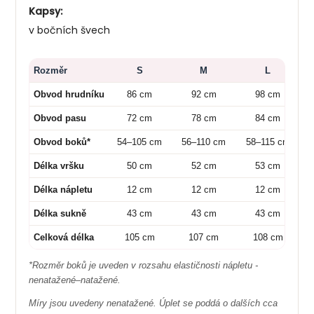
Kapsy:
v bočních švech
Rozměr
S
M
L
Obvod hrudníku
86 cm
92 cm
98 cm
Obvod pasu
72 cm
78 cm
84 cm
Obvod boků*
54–105 cm
56–110 cm
58–115 cm
Délka vršku
50 cm
52 cm
53 cm
Délka nápletu
12 cm
12 cm
12 cm
Délka sukně
43 cm
43 cm
43 cm
Celková délka
105 cm
107 cm
108 cm
*Rozměr boků je uveden v rozsahu elastičnosti nápletu -
nenatažené–natažené.
Míry jsou uvedeny nenatažené. Úplet se poddá o dalších cca