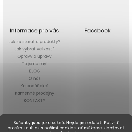
Informace pro vás
Facebook
Jak se starat o produkty?
Jak vybrat velikost?
Opravy a úpravy
To jsme my!
BLOG
O nás
Kalendář akcí
Kamenné prodejny
KONTAKTY
Sušenky jsou jako sukně. Nejde jim odolat! Potvrď
prosím souhlas s našimi cookies, ať můžeme zlepšovat