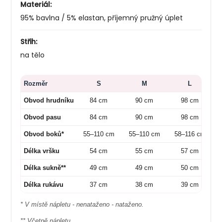
Materiál:
95% bavlna / 5% elastan, příjemný pružný úplet
Střih:
na tělo
Rozměr
S
M
L
Obvod hrudníku
84 cm
90 cm
98 cm
Obvod pasu
84 cm
90 cm
98 cm
Obvod boků*
55–110 cm
55–110 cm
58–116 cm
Délka vršku
54 cm
55 cm
57 cm
Délka sukně**
49 cm
49 cm
50 cm
Délka rukávu
37 cm
38 cm
39 cm
* V místě nápletu - nenataženo - nataženo.
** Včetně nápletu.