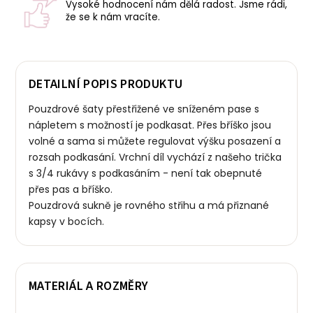
Vysoké hodnocení nám dělá radost. Jsme rádi,
že se k nám vracíte.
DETAILNÍ POPIS PRODUKTU
Pouzdrové šaty přestřižené ve sníženém pase s
nápletem s možností je podkasat. Přes bříško jsou
volné a sama si můžete regulovat výšku posazení a
rozsah podkasání. Vrchní díl vychází z našeho trička
s 3/4 rukávy s podkasáním - není tak obepnuté
přes pas a bříško.
Pouzdrová sukně je rovného střihu a má přiznané
kapsy v bocích.
MATERIÁL A ROZMĚRY