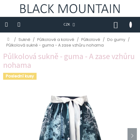
Přejít
na
obsah
NÁKUP
CZK
KOŠÍK
Novinky
Domů
/
Sukně
/
Půlkolové a kolové
/
Půlkolové
/
Do gumy
/
Půlkolová sukně - guma - A zase vzhůru nohama
BLACK
Půlkolová sukně - guma - A zase vzhůru
M
nohama
Trička
Poslední kusy
Sukně
Šaty
Saka
Mikiny
Kalhoty