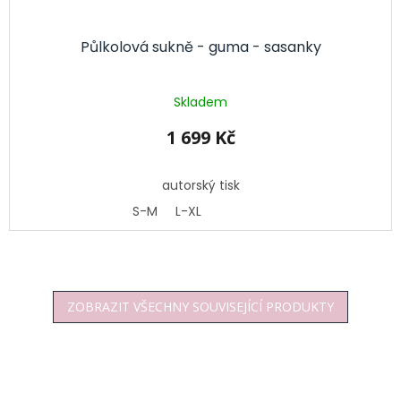
Půlkolová sukně - guma - sasanky
Skladem
1 699 Kč
autorský tisk
S-M
L-XL
ZOBRAZIT VŠECHNY SOUVISEJÍCÍ PRODUKTY
Z