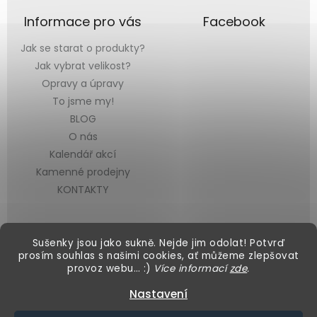
Informace pro vás
Facebook
Jak se starat o produkty?
Jak vybrat velikost?
Opravy a úpravy
To jsme my!
BLOG
O nás
Kalendář akcí
Kamenné prodejny
KONTAKTY
Sušenky jsou jako sukně. Nejde jim odolat! Potvrď
prosím souhlas s našimi cookies, ať můžeme zlepšovat
provoz webu… :)
Více informací
zde
.
Vytvořil Shoptet
&
Nastavení
Copyright 2026
Black Mountain
. Všechna práva vyhrazena.