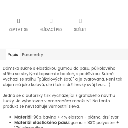
ZEPTAT SE
HLÍDACÍ PES
SDÍLET
Popis
Parametry
Dámská sukně s elastickou gumou do pasu, půlkolového
střihu se skrytými kapsami v bocích, s podšívkou. Sukně
vychází ze střihu "půlkolových šatů" a je tvarovaná. Není tak
objemná jako kolová, ale i tak si drží hezky svůj tvar... :)
Jedná se o autorský tisk vycházející z grafického návrhu
Lucky. Je vyhotoven v omezeném množství. Na tento
produkt se nevztahuje věrnostní sleva.
Materiál:
96% bavlna + 4% elastan - plátno, drží tvar
Materiál elastického pasu:
guma = 83% polyester +
17% elastodien