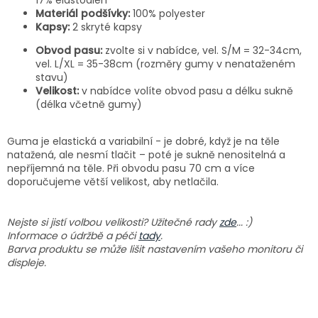
Materiál podšívky:
100% polyester
Kapsy:
2 skryté kapsy
Obvod pasu:
zvolte si v nabídce, vel. S/M = 32-34cm,
vel. L/XL = 35-38cm (rozměry gumy v nenataženém
stavu)
Velikost:
v nabídce volíte obvod pasu a délku sukně
(délka včetně gumy)
Guma je elastická a variabilní - je dobré, když je na těle
natažená, ale nesmí tlačit – poté je sukně nenositelná a
nepříjemná na těle. Při obvodu pasu 70 cm a více
doporučujeme větší velikost, aby netlačila.
Nejste si jistí volbou velikosti? Užitečné rady
zde
... :)
Informace o údržbě a péči
tady
.
Barva produktu se může lišit nastavením vašeho monitoru či
displeje.