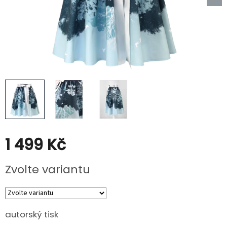
Kabáty
Doplňky
Poukazy
Slevy
1 499 Kč
Měrná
Zvolte variantu
cena:
autorský tisk