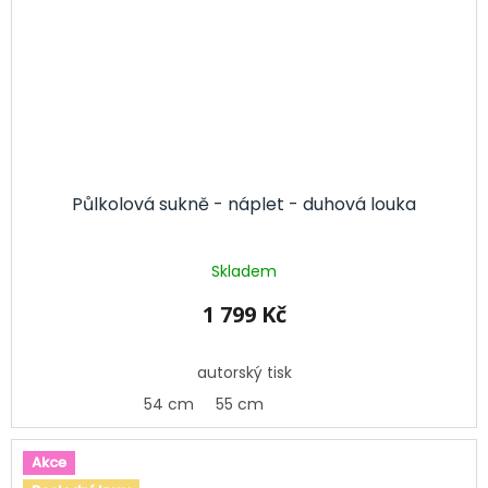
Půlkolová sukně - náplet - duhová louka
Skladem
1 799 Kč
autorský tisk
54 cm
55 cm
Akce