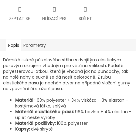
ZEPTAT SE
HLÍDACÍ PES
SDÍLET
Popis
Parametry
Dámská sukně půlkolového střihu s dvojitým elastickým
pasovým okrajem vhodným pro většinu velikostí. Podšité
polyesterovou látkou, která je vhodná jak na punčochy, tak
na holé nohy a sukně se dá nosit celoročně. Z rubu
elastického pasu je nechán otvor na případné vložení gumy
na zpevnění či stažení pasu.
Materiál:
63% polyester + 34% viskóza + 3% elastan -
kostýmová látka, splývá
Materiál elastického pasu:
96% bavlna + 4% elastan -
úplet české výroby
Materiál podšívky:
100% polyester
Kapsy:
dvě skryté