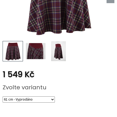
Poukazy
Slevy
1 549 Kč
Měrná
Zvolte variantu
cena: