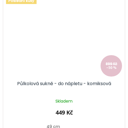
Poslední kusy
899 Kč
–50 %
Půlkolová sukně - do nápletu - komiksová
Skladem
449 Kč
49 cm