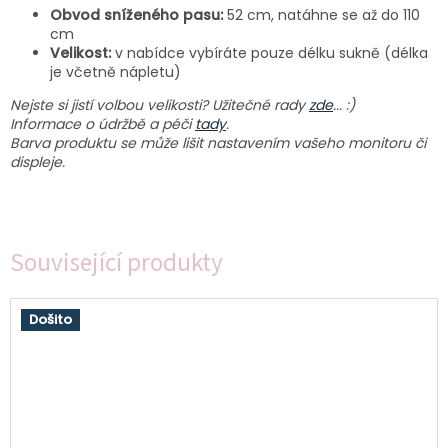
Obvod sníženého pasu:
52 cm, natáhne se až do 110
cm
Velikost:
v nabídce vybíráte pouze délku sukně (délka
je včetně nápletu)
Nejste si jistí volbou velikosti? Užitečné rady
zde
... :)
Informace o údržbě a péči
tady
.
Barva produktu se může lišit nastavením vašeho monitoru či
displeje.
Související produkty
Došito