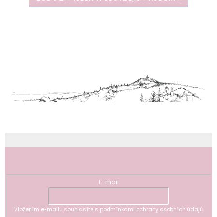
Z
á
p
a
t
í
Odebírat newsletter
E-mail
Vložením e-mailu souhlasíte s
podmínkami ochrany osobních údajů