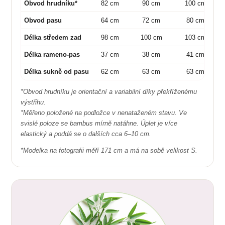
Obvod hrudníku*
82 cm
90 cm
100 cm
Obvod pasu
64 cm
72 cm
80 cm
Délka středem zad
98 cm
100 cm
103 cm
Délka rameno-pas
37 cm
38 cm
41 cm
Délka sukně od pasu
62 cm
63 cm
63 cm
*Obvod hrudníku je orientační a variabilní díky překříženému
výstřihu.
*Měřeno položené na podložce v nenataženém stavu. Ve
svislé poloze se bambus mírně natáhne. Úplet je více
elastický a poddá se o dalších cca 6–10 cm.
*Modelka na fotografii měří 171 cm a má na sobě velikost S.