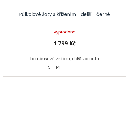
Půlkolové šaty s křížením - delší - černé
Vyprodáno
1 799 Kč
bambusová viskóza, delší varianta
S
M