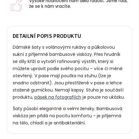
Vysoké hodnocení nám dělá radost. Jsme rádi,
že se k nám vracíte.
DETAILNÍ POPIS PRODUKTU
Dámské šaty s volánovými rukávy a půlkolovou
sukní z příjemné bambusové viskózy. Přes hrudník
se díly kříží a vytváří rafinovaný výstřih, který si
můžete upravit podle svého pocitu – více či méně
otevřený. V pase mají poutka na stuhu (lze je
snadno odstranit). Jsou přestřižené v pase a lehce
stažené gumičkou. Nemají kapsy. Stuha je součástí
produktu,
pásek na fotografiích
je pouze na ukázku.
Šaty působí elegantně a velmi žensky. B
ambusová
viskóza jen přidá na pocitu komfortu - je příjemná
na tělo, chladí a je antibakteriální.