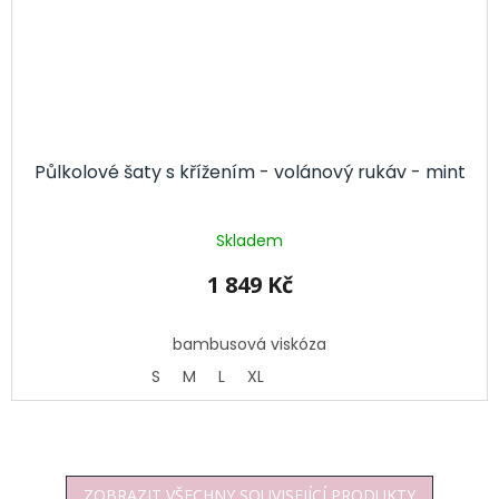
Půlkolové šaty s křížením - volánový rukáv - mint
Skladem
1 849 Kč
bambusová viskóza
S
M
L
XL
ZOBRAZIT VŠECHNY SOUVISEJÍCÍ PRODUKTY