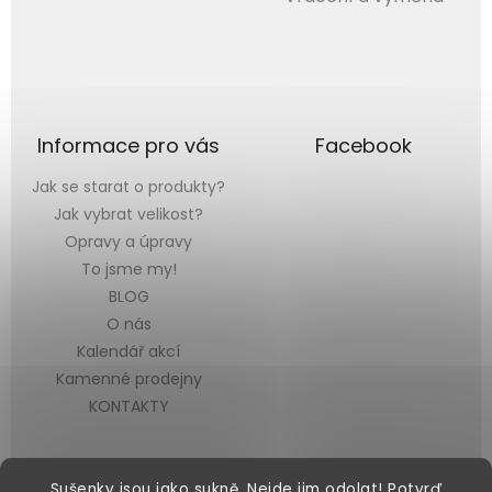
Informace pro vás
Facebook
Jak se starat o produkty?
Jak vybrat velikost?
Opravy a úpravy
To jsme my!
BLOG
O nás
Kalendář akcí
Kamenné prodejny
KONTAKTY
Sušenky jsou jako sukně. Nejde jim odolat! Potvrď