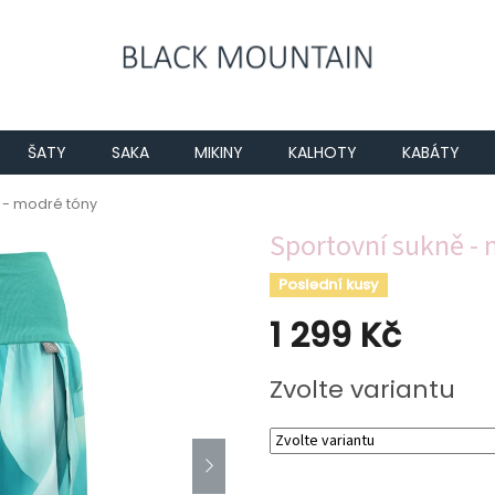
ŠATY
SAKA
MIKINY
KALHOTY
KABÁTY
 - modré tóny
Sportovní sukně -
Poslední kusy
1 299 Kč
Měrná
Zvolte variantu
cena: