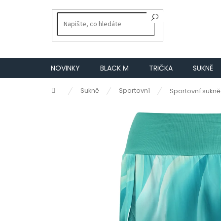
Přejít
na
obsah
NOVINKY
BLACK M
TRIČKA
SUKNĚ
Domů
Sukně
Sportovní
Sportovní sukně