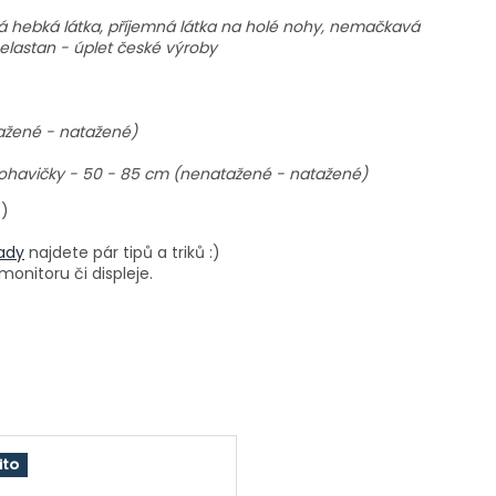
á hebká látka, příjemná látka na holé nohy, nemačkavá
elastan - úplet české výroby
ažené - natažené)
ohavičky - 50 - 85 cm (nenatažené - natažené)
 :)
ady
najdete pár tipů a triků :)
onitoru či displeje.
ito