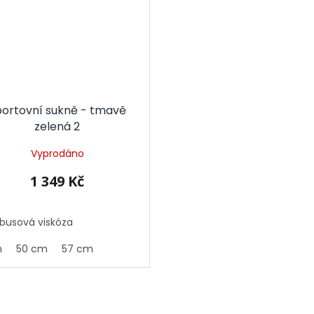
portovní sukně - tmavě
zelená 2
Vyprodáno
1 349 Kč
usová viskóza
m
50 cm
57 cm