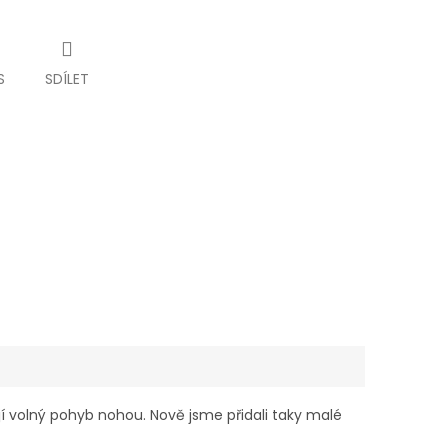
S
SDÍLET
í volný pohyb nohou. Nově jsme přidali taky malé