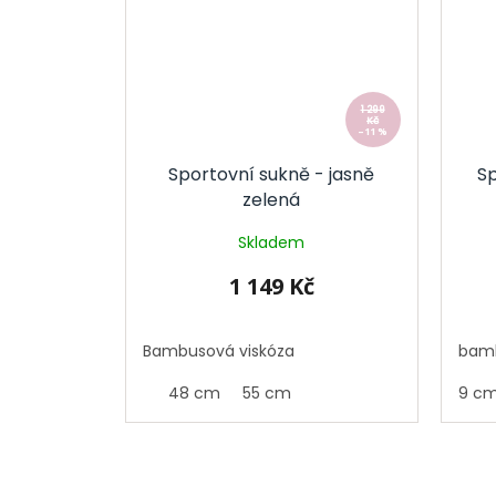
1 299
Kč
–11 %
Sportovní sukně - jasně
S
zelená
Skladem
1 149 Kč
Bambusová viskóza
bamb
48 cm
55 cm
49 c