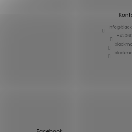
Kont
info
@
blac
+42060
blackmo
blackmo
Facebook