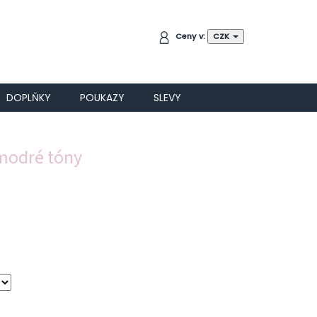
NÁKUPNÍ
Ceny v:
CZK
KOŠÍK
DOPLŇKY
POUKAZY
SLEVY
 modré tóny