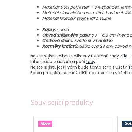
Materiál: 95% polyester + 5% spandex, jemn
Materiál elastického pasu: 96% bavlna + 4% 
Materiál kraťasů: stejný jako sukně
Kapsy:
nemá
Obvod sníženého pasu:
50 - 108 cm (nenat
Celková délka: zvolte si v nabídce
Rozměry kraťasů:
délka cca 28 cm, obvod n
Nejste si jistí volbou velikosti? Užitečné rady
zde
...
Informace o údržbě a péči
tady
.
Nejste si jistí, jestli vám bude tento střih slušet?
T
Barva produktu se může lišit nastavením vašeho m
Související produkty
Akce
Doš