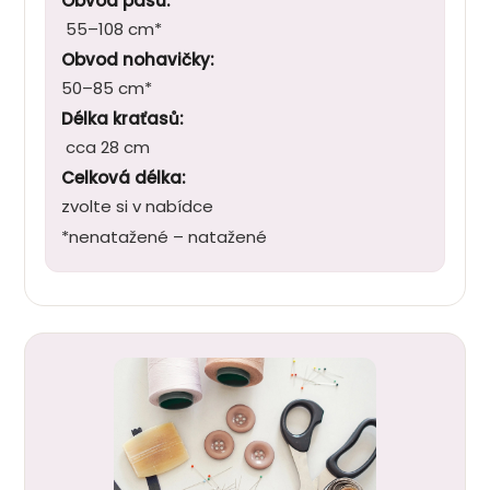
Obvod pasu:
55–108 cm*
Obvod nohavičky:
50–85 cm*
Délka kraťasů:
cca 28 cm
Celková délka:
zvolte si v nabídce
*nenatažené – natažené