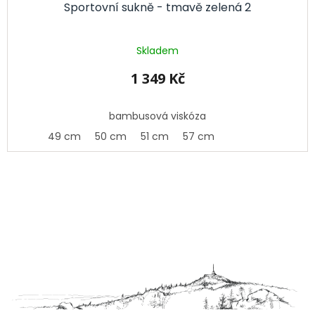
Sportovní sukně - tmavě zelená 2
Skladem
1 349 Kč
bambusová viskóza
49 cm
50 cm
51 cm
57 cm
Z
á
p
a
t
í