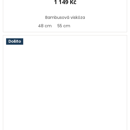
1 149 Kč
Bambusová viskóza
48 cm
55 cm
Došito