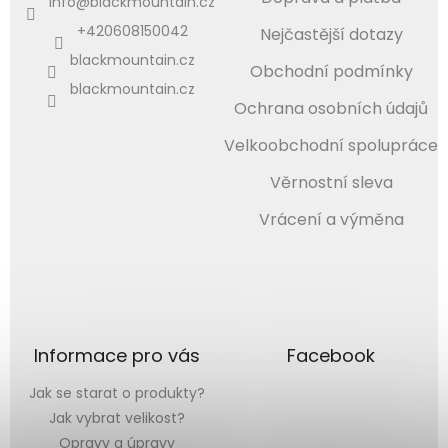
info
@
blackmountain.cz
+420608150042
Nejčastější dotazy
blackmountain.cz
Obchodní podmínky
blackmountain.cz
Ochrana osobních údajů
Velkoobchodní spolupráce
Věrnostní sleva
Vrácení a výměna
Informace pro vás
Facebook
Jak se starat o produkty?
Jak vybrat velikost?
Opravy a úpravy