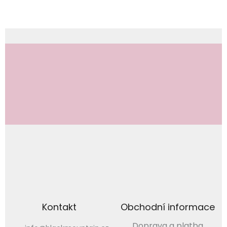
Odebírat newsletter
Vložením e-mailu souhlasíte s
podmínkami ochrany osobních údajů
PŘIHLÁSIT
SE
Kontakt
Obchodní informace
Doprava a platba