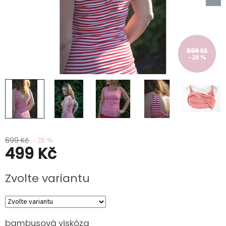
Kabáty
Doplňky
Poukazy
699 Kč
–28 %
Slevy
699 Kč
–28 %
499 Kč
Měrná
Zvolte variantu
cena:
bambusová viskóza