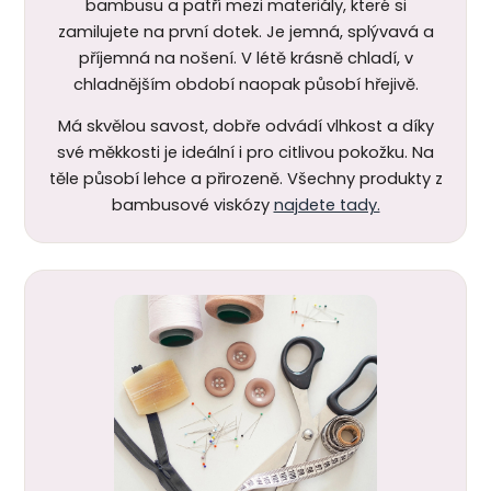
bambusu a patří mezi materiály, které si
zamilujete na první dotek. Je jemná, splývavá a
příjemná na nošení. V létě krásně chladí, v
chladnějším období naopak působí hřejivě.
Má skvělou savost, dobře odvádí vlhkost a díky
své měkkosti je ideální i pro citlivou pokožku. Na
těle působí lehce a přirozeně. Všechny produkty z
bambusové viskózy
najdete tady.