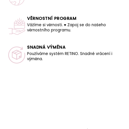
VĚRNOSTNÍ PROGRAM
Vážíme si věrnosti. ♥ Zapoj se do našeho
věrnostního programu.
SNADNÁ VÝMĚNA
Používáme systém RETINO. Snadné vrácení i
výměna.
Z
á
p