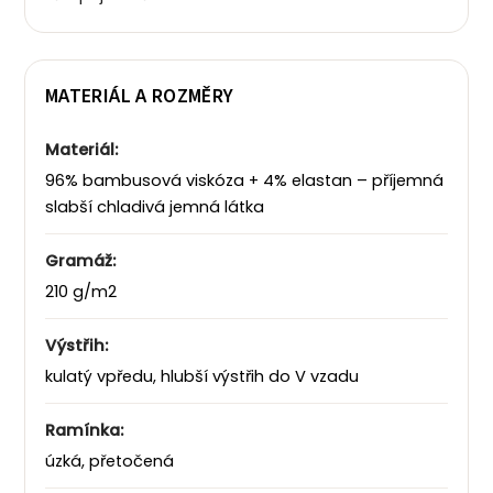
MATERIÁL A ROZMĚRY
Materiál:
96% bambusová viskóza + 4% elastan – příjemná
slabší chladivá jemná látka
Gramáž:
210 g/m2
Výstřih:
kulatý vpředu, hlubší výstřih do V vzadu
Ramínka:
úzká, přetočená