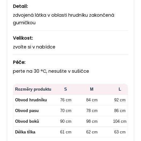
Detail:
zdvojená látka v oblasti hrudníku zakončená
gumičkou
Velikost:
zvolte si v nabídce
Péče:
perte na 30 °C, nesušte v sušičce
Rozměry produktu
S
M
L
Obvod hrudníku
76 cm
84 cm
92 cm
Obvod pasu
70 cm
78 cm
86 cm
Obvod boků
90 cm
98 cm
104 cm
Délka tílka
61 cm
62 cm
63 cm