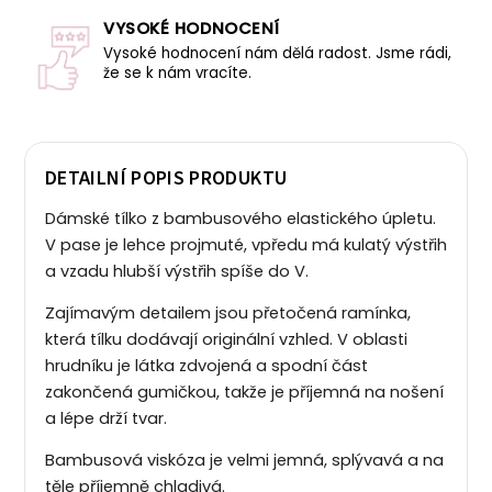
VYSOKÉ HODNOCENÍ
Vysoké hodnocení nám dělá radost. Jsme rádi,
že se k nám vracíte.
DETAILNÍ POPIS PRODUKTU
Dámské tílko z bambusového elastického úpletu.
V pase je lehce projmuté, vpředu má kulatý výstřih
a vzadu hlubší výstřih spíše do V.
Zajímavým detailem jsou přetočená ramínka,
která tílku dodávají originální vzhled. V oblasti
hrudníku je látka zdvojená a spodní část
zakončená gumičkou, takže je příjemná na nošení
a lépe drží tvar.
Bambusová viskóza je velmi jemná, splývavá a na
těle příjemně chladivá.