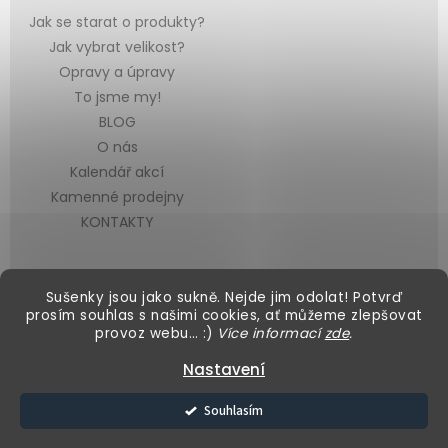
Jak se starat o produkty?
Jak vybrat velikost?
Opravy a úpravy
To jsme my!
BLOG
O nás
Kalendář akcí
Kamenné prodejny
KONTAKTY
Sušenky jsou jako sukně. Nejde jim odolat! Potvrď
prosím souhlas s našimi cookies, ať můžeme zlepšovat
provoz webu… :)
Více informací
zde
.
Vytvořil Shoptet
&
Nastavení
Copyright 2026
Black Mountain
. Všechna práva vyhrazena.
Souhlasím
Upravit nastavení cookies