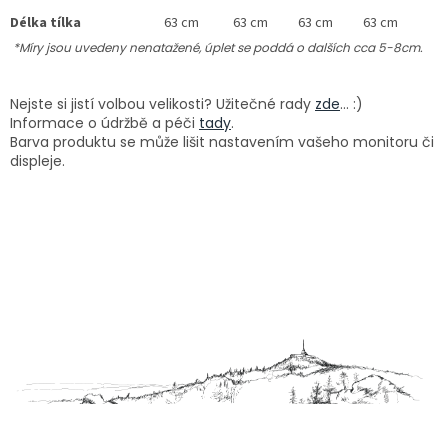
Délka tílka
63 cm
63 cm
63 cm
63 cm
*Míry jsou uvedeny nenatažené, úplet se poddá o dalších cca 5-8cm.
Nejste si jistí volbou velikosti? Užitečné rady
zde
... :)
Informace o údržbě a péči
tady
.
Barva produktu se může lišit nastavením vašeho monitoru či
displeje.
Z
á
p
a
t
í