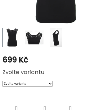
Poukazy
Slevy
699 Kč
Měrná
Zvolte variantu
cena: