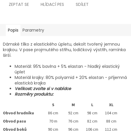
ZEPTAT SE
HLÍDACÍ PES
SDÍLET
Popis
Parametry
Dámské tílko z elastického úpletu, dekolt tvořený jemnou
krajkou. V pase projmutého střihu, lodičkový výstřih, ramínka
širší.
Materiál: 95% bavlna + 5% elastan - hladký elastický
úplet
Materiál krajky: 80% polyamid + 20% elastan - příjemná
elastická krajka
Velikost: zvolte si v nabídce
Rozměry produktu:
S
M
L
XL
Obvod hrudníku
86 cm
92 cm
98 cm
104 cm
Obvod pasu
70 m
76 cm
82 cm
88 cm
Obvod boků
90 cm
96 cm
106 cm
112 cm