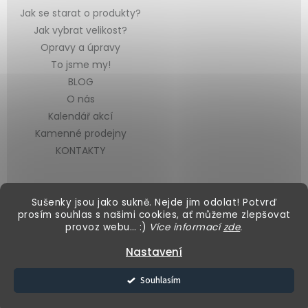
Jak se starat o produkty?
Jak vybrat velikost?
Opravy a úpravy
To jsme my!
BLOG
O nás
Kalendář akcí
Kamenné prodejny
KONTAKTY
Sušenky jsou jako sukně. Nejde jim odolat! Potvrď
prosím souhlas s našimi cookies, ať můžeme zlepšovat
provoz webu… :)
Více informací
zde
.
Vytvořil Shoptet
&
Nastavení
Copyright 2026
Black Mountain
. Všechna práva vyhrazena.
Souhlasím
Upravit nastavení cookies