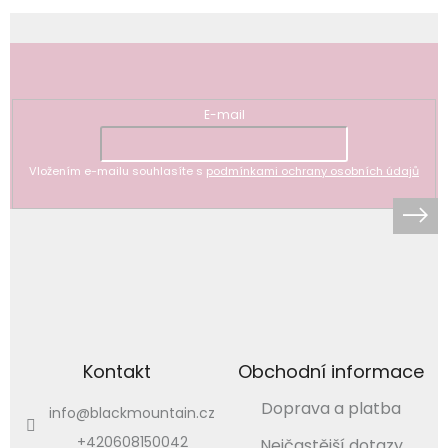
Odebírat newsletter
E-mail
Vložením e-mailu souhlasíte s
podmínkami ochrany osobních údajů
Kontakt
Obchodní informace
Doprava a platba
info
@
blackmountain.cz
+420608150042
Nejčastější dotazy