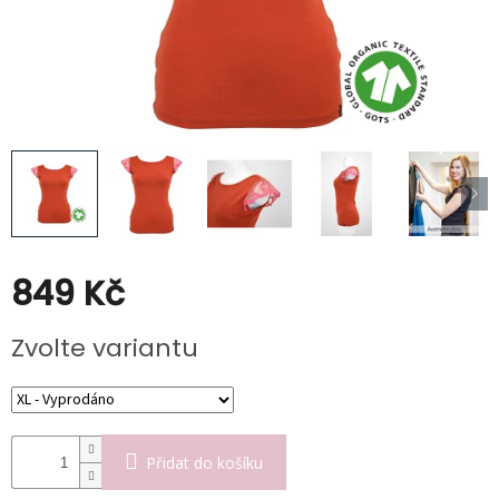
Poukazy
Slevy
849 Kč
Měrná
Zvolte variantu
cena:
Přidat do košíku