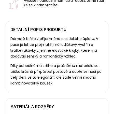
Vysoké hodnocení nám dělá radost. Jsme rádi,
že se k nám vracíte.
DETAILNÍ POPIS PRODUKTU
Dámské tričko z příjemného elastického úpletu. V
pase je lehce projmuté, má lodičkový výstřih a
krátké rukávky z jemné elastické krajky, které mu
dodávají ženský a romantický vzhled.
Díky pohodlnému střihu a pružnému materiálu se
tričko krásně přizpůsobí postavě a dobře se nosí po
celý den. Je to elegantní, ale stále velmi snadno
kombinovatelný kousek.
MATERIÁL A ROZMĚRY