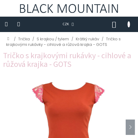
Přejít
na
obsah
NÁKUP
CZK
KOŠÍK
Novinky
Domů
/
Trička
/
S krajkou / tylem
/
Krátký rukáv
/
Tričko s
krajkovými rukávky - cihlové a růžová krajka - GOTS
Trička
Tričko s krajkovými rukávky - cihlové a
růžová krajka - GOTS
Sukně
Šaty
Saka
Mikiny
Kalhoty
Kabáty
Doplňky