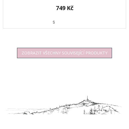
749 Kč
S
ZOBRAZIT VŠECHNY SOUVISEJÍCÍ PRODUKTY
Z
á
p
a
t
í