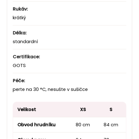
Rukáv:
krátký
Délka:
standardní
Certifikace:
GOTS
Péče:
perte na 30 °C, nesušte v sušičce
Velikost
XS
S
Obvod hrudníku
80 cm
84 cm
92