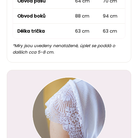
Obvod pasu
64 cm
70 cm
80
Obvod boků
88 cm
94 cm
10
Délka trička
63 cm
63 cm
63
*Míry jsou uvedeny nenatažené, úplet se poddá o
dalších cca 5–8 cm.