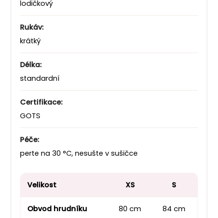
lodičkový
Rukáv:
krátký
Délka:
standardní
Certifikace:
GOTS
Péče:
perte na 30 °C, nesušte v sušičce
Velikost
XS
S
Obvod hrudníku
80 cm
84 cm
92