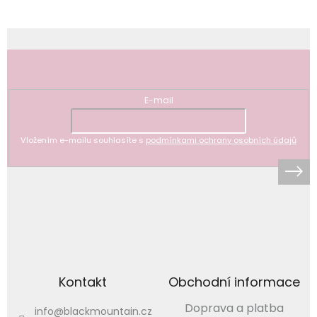
Odebírat newsletter
E-mail
Vložením e-mailu souhlasíte s
podmínkami ochrany osobních údajů
Kontakt
Obchodní informace
Doprava a platba
info
@
blackmountain.cz