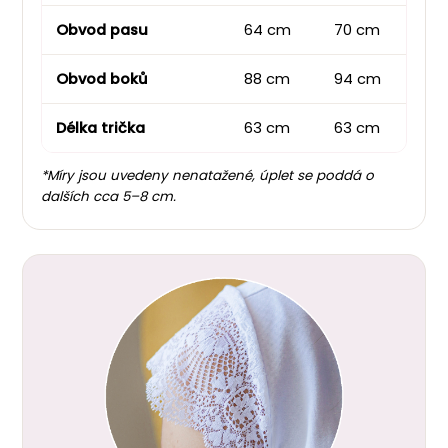
Obvod pasu
64 cm
70 cm
80
Obvod boků
88 cm
94 cm
10
Délka trička
63 cm
63 cm
63
*Míry jsou uvedeny nenatažené, úplet se poddá o
dalších cca 5–8 cm.