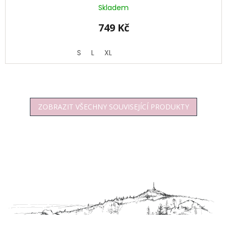
Skladem
749 Kč
S
L
XL
ZOBRAZIT VŠECHNY SOUVISEJÍCÍ PRODUKTY
Z
á
p
a
t
í