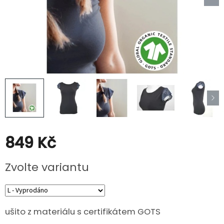
Poukazy
Slevy
849 Kč
Měrná
Zvolte variantu
cena:
ušito z materiálu s certifikátem GOTS