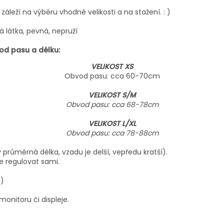
záleží na výběru vhodné velikosti a na stažení. : )
 látka, pevná, nepruží
od pasu a délku:
VELIKOST XS
Obvod pasu: cca 60-70cm
VELIKOST S/M
Obvod pasu: cca 68-78cm
VELIKOST L/XL
Obvod pasu: cca 78-88cm
 průměrná délka, vzadu je delší, vepředu kratší).
e regulovat sami.
 :)
onitoru či displeje.