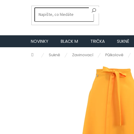
Přejít
na
obsah
NOVINKY
BLACK M
TRIČKA
SUKNĚ
Domů
Sukně
Zavinovací
Půlkolové