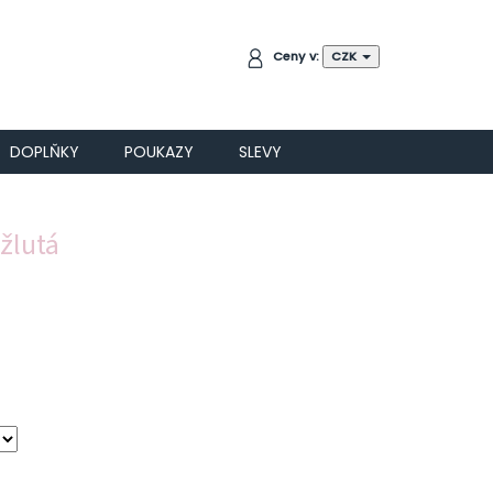
NÁKUPNÍ
Ceny v:
CZK
KOŠÍK
DOPLŇKY
POUKAZY
SLEVY
 žlutá