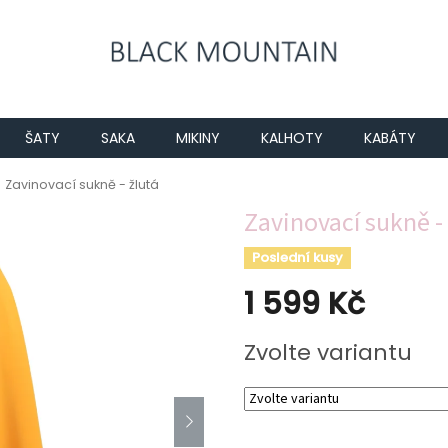
ŠATY
SAKA
MIKINY
KALHOTY
KABÁTY
Zavinovací sukně - žlutá
Zavinovací sukně -
Poslední kusy
1 599 Kč
Měrná
Zvolte variantu
cena: