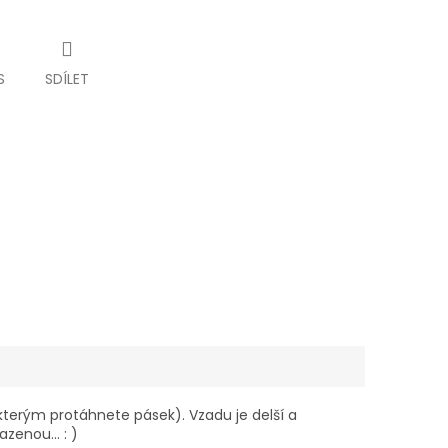
S
SDÍLET
 kterým protáhnete pásek). Vzadu je delší a
zenou... : )