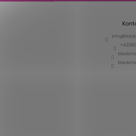
Kont
info
@
blac
+42060
blackmo
blackmo