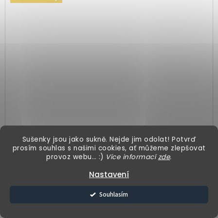
Kalhoty s rozparky - bordó
Sušenky jsou jako sukně. Nejde jim odolat! Potvrď
prosím souhlas s našimi cookies, ať můžeme zlepšovat
provoz webu… :)
Více informací
zde
.
1 799 Kč
Nastavení
viskóza
Souhlasím
S