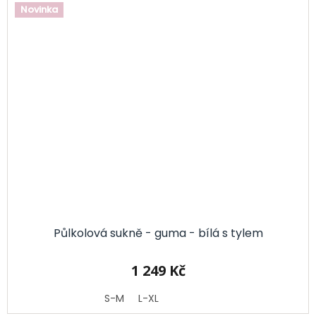
Novinka
Půlkolová sukně - guma - bílá s tylem
1 249 Kč
S-M
L-XL