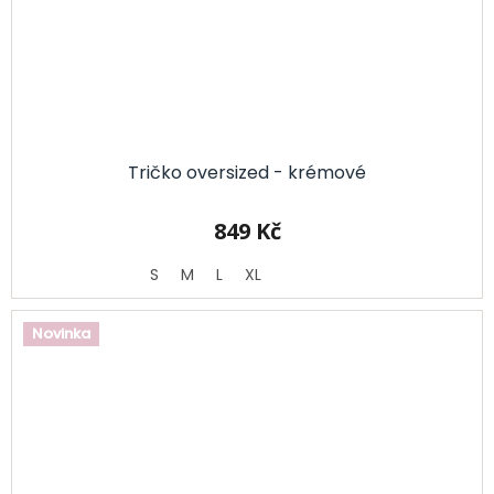
Tričko oversized - krémové
849 Kč
S
M
L
XL
Novinka