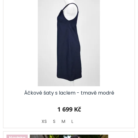
Áčkové šaty s laclem - tmavě modré
1 699 Kč
XS
S
M
L
Novinka