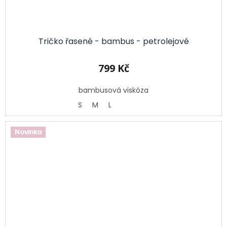
Tričko řasené - bambus - petrolejové
799 Kč
bambusová viskóza
S
M
L
Novinka