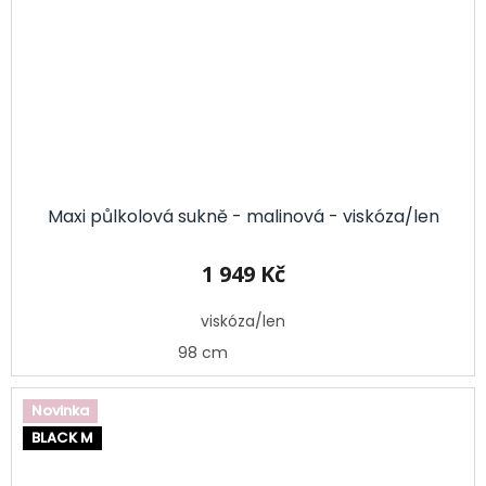
Maxi půlkolová sukně - malinová - viskóza/len
1 949 Kč
viskóza/len
98 cm
Novinka
BLACK M