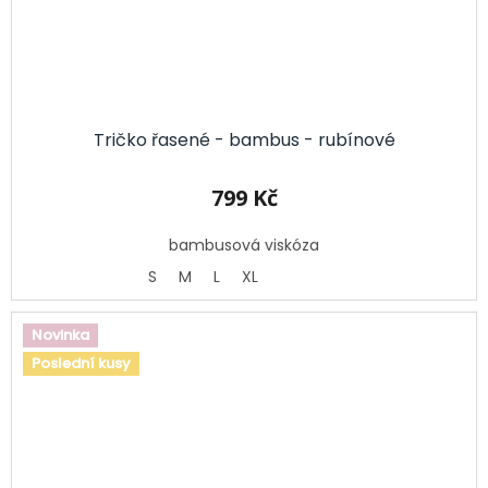
Tričko řasené - bambus - rubínové
799 Kč
bambusová viskóza
S
M
L
XL
Novinka
Poslední kusy