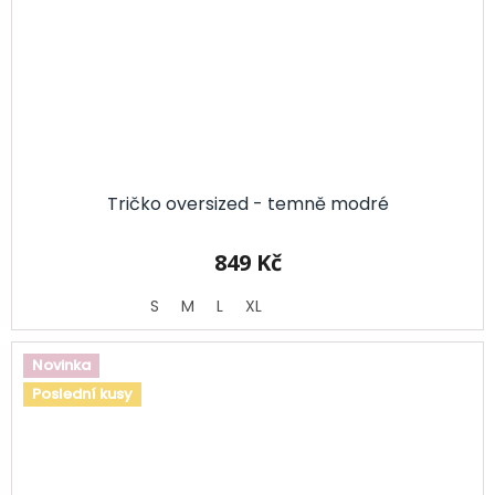
Tričko oversized - temně modré
849 Kč
S
M
L
XL
Novinka
Poslední kusy