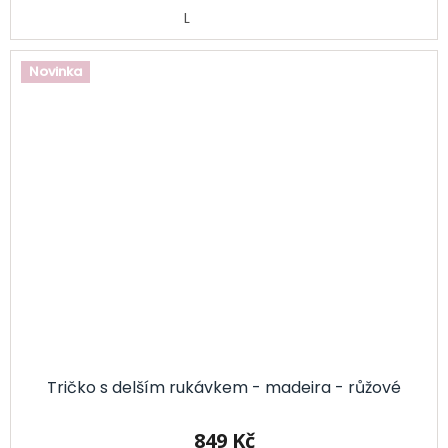
L
Novinka
Tričko s delším rukávkem - madeira - růžové
849 Kč