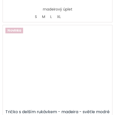
madeirový úplet
S
M
L
XL
Novinka
Tričko s delším rukávkem - madeira - světle modré