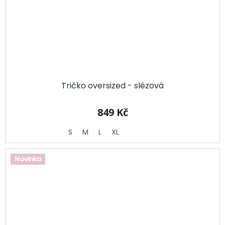
Tričko oversized - slézová
849 Kč
S
M
L
XL
Novinka