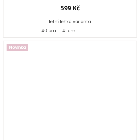
599 Kč
letní lehká varianta
40 cm
41 cm
Novinka