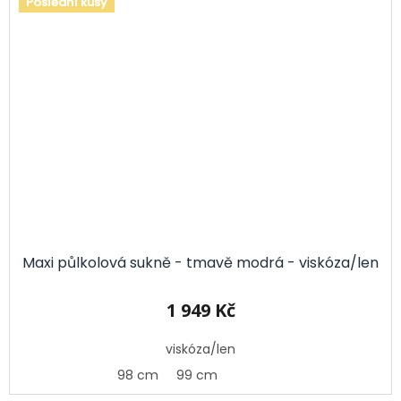
Poslední kusy
Maxi půlkolová sukně - tmavě modrá - viskóza/len
1 949 Kč
viskóza/len
98 cm
99 cm