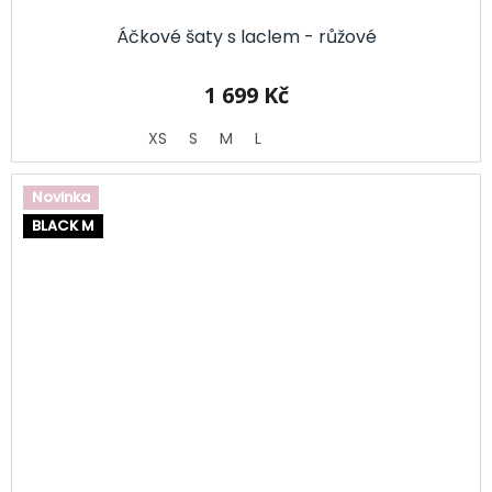
Áčkové šaty s laclem - růžové
1 699 Kč
XS
S
M
L
Novinka
BLACK M