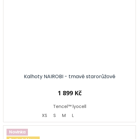
Kalhoty NAIROBI - tmavě starorůžové
1 899 Kč
Tencel™ lyocell
XS
S
M
L
Novinka