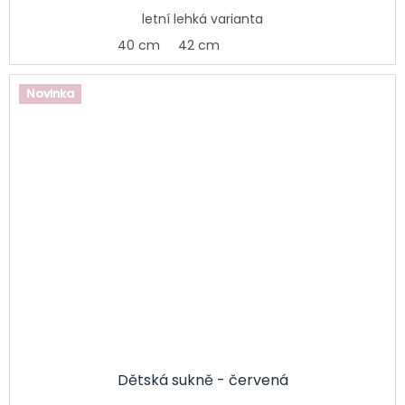
letní lehká varianta
40 cm
42 cm
Novinka
Dětská sukně - červená