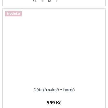
XS
S
M
L
Novinka
Dětská sukně - bordó
599 Kč