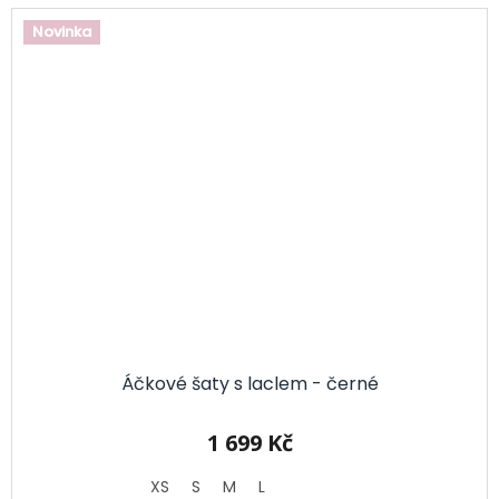
Novinka
Áčkové šaty s laclem - černé
1 699 Kč
XS
S
M
L