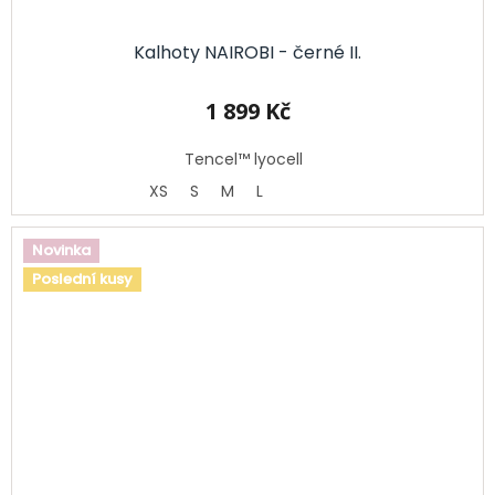
Kalhoty NAIROBI - černé II.
1 899 Kč
Tencel™ lyocell
XS
S
M
L
Novinka
Poslední kusy