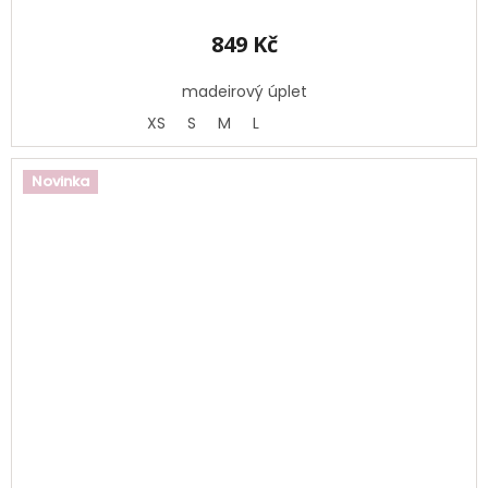
849 Kč
madeirový úplet
XS
S
M
L
Novinka