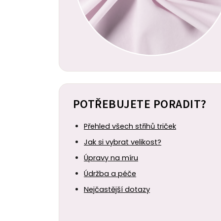
POTŘEBUJETE PORADIT?
Přehled všech střihů triček
Jak si vybrat velikost?
Úpravy na míru
Údržba a péče
Nejčastější dotazy