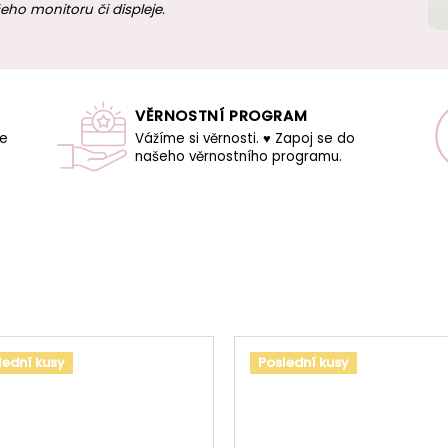
eho monitoru či displeje.
VĚRNOSTNÍ PROGRAM
še
Vážíme si věrnosti. ♥ Zapoj se do
našeho věrnostního programu.
lední kusy
Poslední kusy