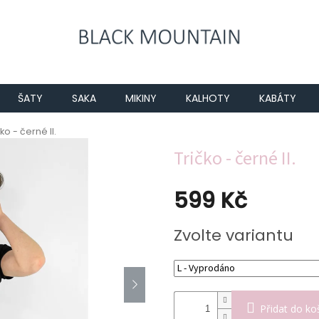
ŠATY
SAKA
MIKINY
KALHOTY
KABÁTY
ko - černé II.
Tričko - černé II.
599 Kč
Měrná
Zvolte variantu
cena:
Přidat do ko