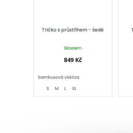
Tričko s průstřihem - šedé
Skladem
849 Kč
bambusová viskóza
S
M
L
XL
Z