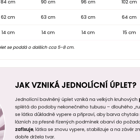
84 cm
90 cm
96 cm
102 cm
62 cm
63 cm
63 cm
64 cm
14 cm
14 cm
14 cm
15 cm
let se poddá o dalších cca 5–8 cm.
JAK VZNIKÁ JEDNOLÍCNÍ ÚPLET?
Jednolícní bavlněný úplet vzniká na velkých kruhových
splétá do podoby nekonečného tubusu – dlouhého „ruk
se látka důkladně vypere a připraví, aby barva chytal
lázních za přesně řízených podmínek obarví do požad
zafixuje
, látka se znovu vypere, stabilizuje a na závěr
dobře držela tvar.