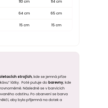
110 cm
114 cm
64 cm
65 cm
15 cm
15 cm
pletacích strojích
, kde se jemná příze
ávu“ látky. Poté putuje do
barevny
, kde
a rovnoměrně. Následně se v barvících
ovaného odstínu. Po obarvení se barva
 změkčí, aby byla příjemná na dotek a