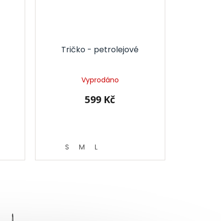
-
Tričko - petrolejové
Vyprodáno
599 Kč
S
M
L