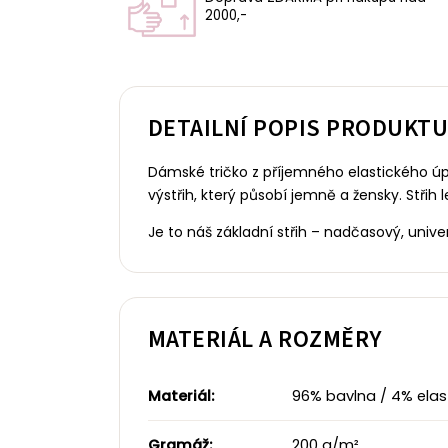
2000,-
DETAILNÍ POPIS PRODUKT
Dámské tričko z příjemného elastického úp
výstřih, který působí jemně a žensky.
Střih 
Je to náš základní střih – nadčasový, uni
MATERIÁL A ROZMĚRY
Materiál:
96% bavlna / 4% elast
Gramáž:
200 g/m²