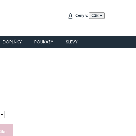
NÁKUPNÍ
Ceny v:
CZK
KOŠÍK
DOPLŇKY
POUKAZY
SLEVY
šíku