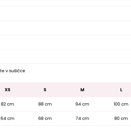
te v sušičce
XS
S
M
L
82 cm
88 cm
94 cm
100 cm
64 cm
68 cm
74 cm
80 cm