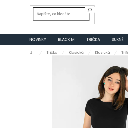
Přejít
na
obsah
NOVINKY
BLACK M
TRIČKA
SUKNĚ
Domů
Trička
Klasická
Klasická
Trič