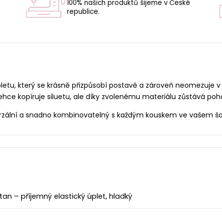
100% našich produktů šijeme v České
republice.
U
letu, který se krásně přizpůsobí postavě a zároveň neomezuje v
lehce kopíruje siluetu, ale díky zvolenému materiálu zůstává poh
verzální a snadno kombinovatelný s každým kouskem ve vašem ša
an – příjemný elastický úplet, hladký